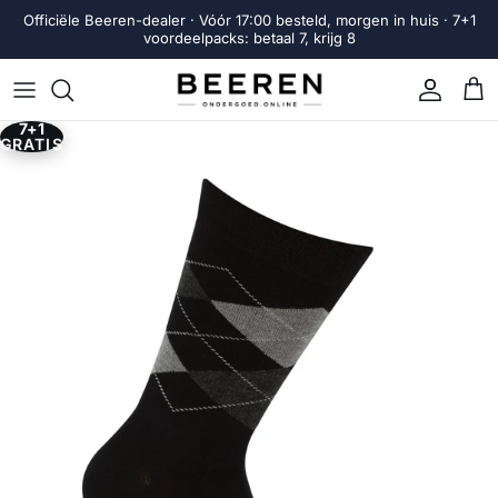
Ga naar inhoud
Officiële Beeren-dealer · Vóór 17:00 besteld, morgen in huis · 7+1
voordeelpacks: betaal 7, krijg 8
Account
Win
7+1
Ga direct naar productinformatie
GRATIS