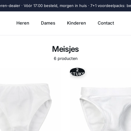
eren-dealer · Vóór 17:00 besteld, morgen in huis · 7+1 voordeelpacks: beta
Heren
Dames
Kinderen
Contact
Meisjes
6 producten
2
STUKS