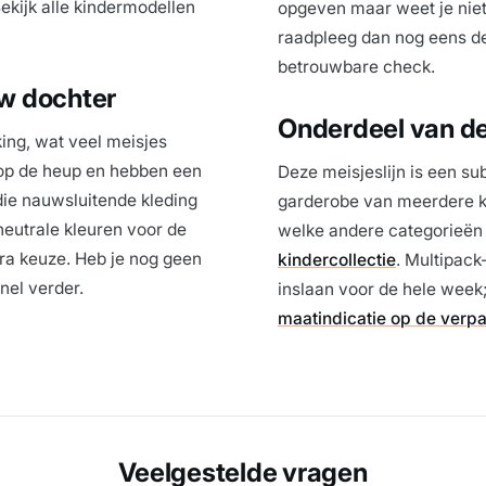
 Bekijk alle kindermodellen
opgeven maar weet je niet 
raadpleeg dan nog eens d
betrouwbare check.
uw dochter
Onderdeel van d
ing, wat veel meisjes
r op de heup en hebben een
Deze meisjeslijn is een su
 die nauwsluitende kleding
garderobe van meerdere ki
neutrale kleuren voor de
welke andere categorieën er
xtra keuze. Heb je nog geen
kindercollectie
. Multipack-
nel verder.
inslaan voor de hele week
maatindicatie op de verp
Veelgestelde vragen