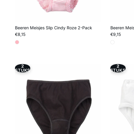
Beeren Meisjes Slip Cindy Roze 2-Pack
Beeren Meis
Reguliere prijs
Reguliere pri
€8,15
€9,15
2
2
STUKS
STUKS