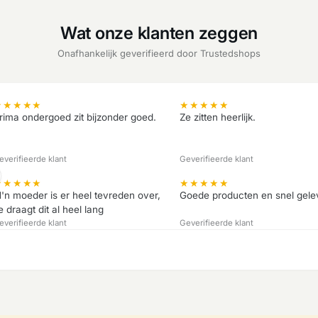
Wat onze klanten zeggen
Onafhankelijk geverifieerd door Trustedshops
★
★
★
★
★
★
★
★
★
★
rima ondergoed zit bijzonder goed.
Ze zitten heerlijk.
everifieerde klant
Geverifieerde klant
★
★
★
★
★
★
★
★
★
★
'n moeder is er heel tevreden over,
Goede producten en snel gele
e draagt dit al heel lang
everifieerde klant
Geverifieerde klant