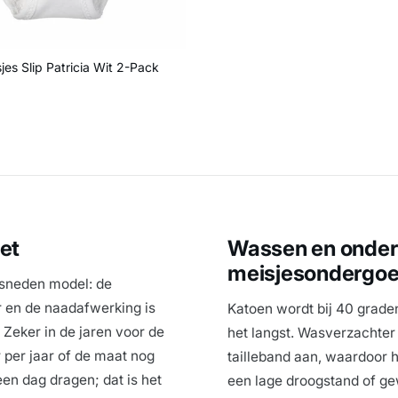
es Slip Patricia Wit 2-Pack
js
let
Wassen en onder
meisjesondergo
esneden model: de
r en de naadafwerking is
Katoen wordt bij 40 grade
. Zeker in de jaren voor de
het langst. Wasverzachter k
 per jaar of de maat nog
tailleband aan, waardoor h
een dag dragen; dat is het
een lage droogstand of ge