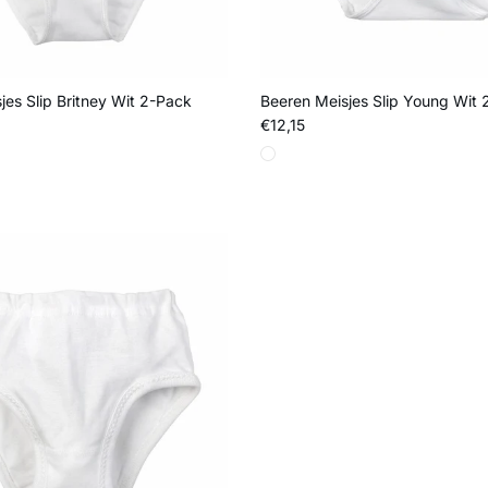
jes Slip Britney Wit 2-Pack
Beeren Meisjes Slip Young Wit
js
Reguliere prijs
€12,15