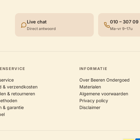
Live chat
010 – 307 09
Direct antwoord
Ma–vr 9–17u
ENSERVICE
INFORMATIE
service
Over Beeren Ondergoed
jd & verzendkosten
Materialen
en & retourneren
Algemene voorwaarden
methoden
Privacy policy
n & garantie
Disclaimer
bel