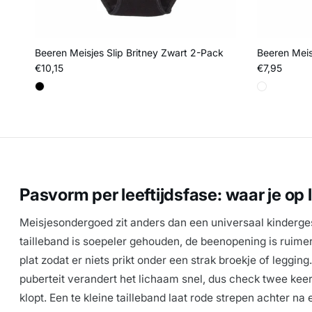
Beeren Meisjes Slip Britney Zwart 2-Pack
Beeren Meisj
Reguliere prijs
Reguliere pri
€10,15
€7,95
Pasvorm per leeftijdsfase: waar je op 
Meisjesondergoed zit anders dan een universaal kinderg
tailleband is soepeler gehouden, de beenopening is ruime
plat zodat er niets prikt onder een strak broekje of legging
puberteit verandert het lichaam snel, dus check twee keer
klopt. Een te kleine tailleband laat rode strepen achter na 