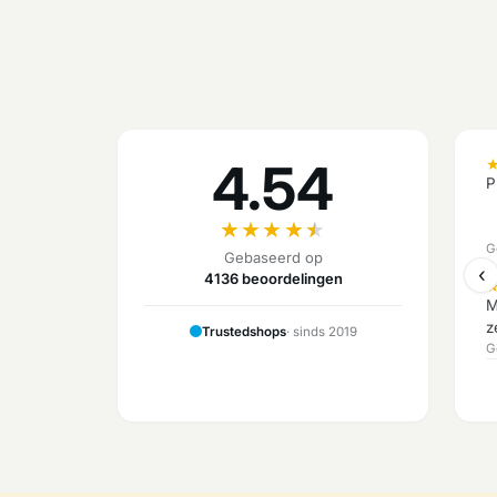
4.54
P
★
★
★
★
★
G
Gebaseerd op
‹
4136 beoordelingen
M
z
Trustedshops
· sinds 2019
G