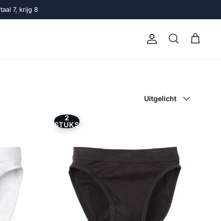
al 7, krijg 8
Account
Winkelwage
Zoeken
Sorteer op
Uitgelicht
2
STUKS