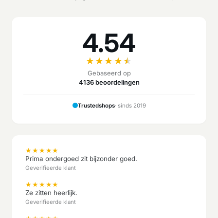
4.54
★
★
★
★
★
Gebaseerd op
4136 beoordelingen
Trustedshops
· sinds 2019
★
★
★
★
★
Prima ondergoed zit bijzonder goed.
Geverifieerde klant
★
★
★
★
★
Ze zitten heerlijk.
Geverifieerde klant