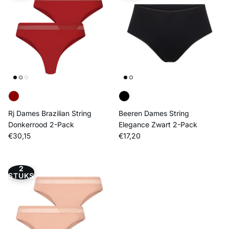
Rj Dames Brazilian String
Beeren Dames String
Donkerrood 2-Pack
Elegance Zwart 2-Pack
Reguliere prijs
Reguliere prijs
€30,15
€17,20
2
STUKS