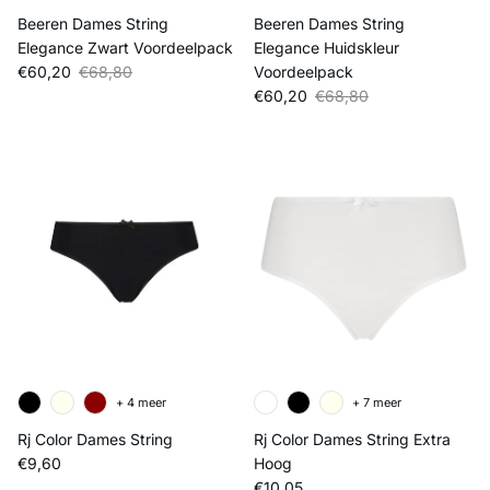
Beeren Dames String
Beeren Dames String
Elegance Zwart Voordeelpack
Elegance Huidskleur
Verkoopprijs
Reguliere prijs
€60,20
€68,80
Voordeelpack
Verkoopprijs
Reguliere prijs
€60,20
€68,80
+ 4 meer
+ 7 meer
Rj Color Dames String
Rj Color Dames String Extra
Reguliere prijs
€9,60
Hoog
Reguliere prijs
€10,05