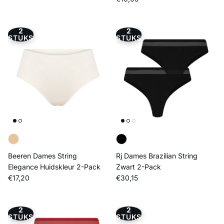
2
2
STUKS
STUKS
Beeren Dames String
Rj Dames Brazilian String
Elegance Huidskleur 2-Pack
Zwart 2-Pack
Reguliere prijs
Reguliere prijs
€17,20
€30,15
2
2
STUKS
STUKS