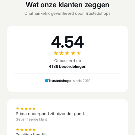
Wat onze klanten zeggen
Onafhankelijk geverifieerd door Trustedshops
4.54
★
★
★
★
★
Gebaseerd op
4136 beoordelingen
Trustedshops
· sinds 2019
★
★
★
★
★
Prima ondergoed zit bijzonder goed.
Geverifieerde klant
★
★
★
★
★
Ze zitten heerlijk.