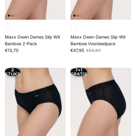
Maxx Owen Dames Slip Wit
Maxx Owen Dames Slip Wit
Bamboe 2-Pack
Bamboe Voordeelpack
Reguliere prijs
Verkoopprijs
Reguliere prijs
€13,70
€47,95
€54,80
2
7+1
STUKS
GRATIS