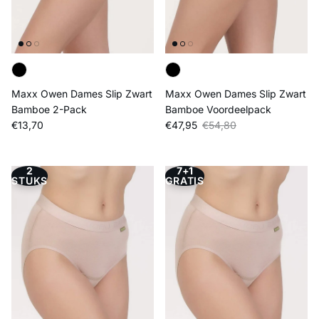
Maxx Owen Dames Slip Zwart
Maxx Owen Dames Slip Zwart
Bamboe 2-Pack
Bamboe Voordeelpack
Reguliere prijs
Verkoopprijs
Reguliere prijs
€13,70
€47,95
€54,80
2
7+1
STUKS
GRATIS