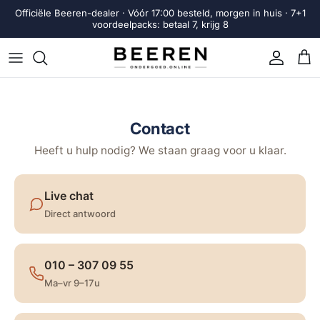
Ga naar inhoud
Officiële Beeren-dealer · Vóór 17:00 besteld, morgen in huis · 7+1
voordeelpacks: betaal 7, krijg 8
Account
Win
Contact
Heeft u hulp nodig? We staan graag voor u klaar.
Live chat
Direct antwoord
010 – 307 09 55
Ma–vr 9–17u