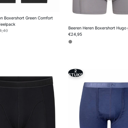
n Boxershort Green Comfort
deelpack
Beeren Heren Boxershort Hugo 
s
liere prijs
4,40
Reguliere prijs
€24,95
2
STUKS