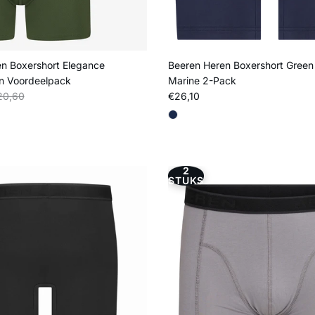
n Boxershort Elegance
Beeren Heren Boxershort Green
n Voordeelpack
Marine 2-Pack
s
uliere prijs
Reguliere prijs
20,60
€26,10
2
STUKS