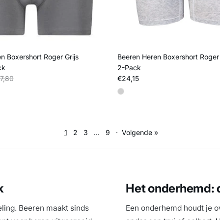
n Boxershort Roger Grijs
Beeren Heren Boxershort Roger L
ck
2-Pack
s
liere prijs
Reguliere prijs
7,80
€24,15
1
2
3
…
9
·
Volgende »
k
Het onderhemd: de
eling. Beeren maakt sinds
Een onderhemd houdt je ov