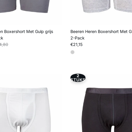
n Boxershort Met Gulp grijs
Beeren Heren Boxershort Met Gu
ck
2-Pack
s
liere prijs
Reguliere prijs
4,80
€21,15
2
STUKS