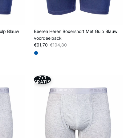
ulp Blauw
Beeren Heren Boxershort Met Gulp Blauw
voordeelpack
Verkoopprijs
Reguliere prijs
€91,70
€104,80
7+1
GRATIS