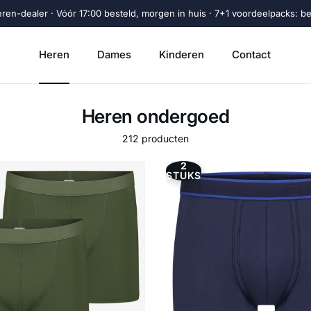
eren-dealer · Vóór 17:00 besteld, morgen in huis · 7+1 voordeelpacks: beta
Heren
Dames
Kinderen
Contact
Heren ondergoed
212 producten
2
STUKS