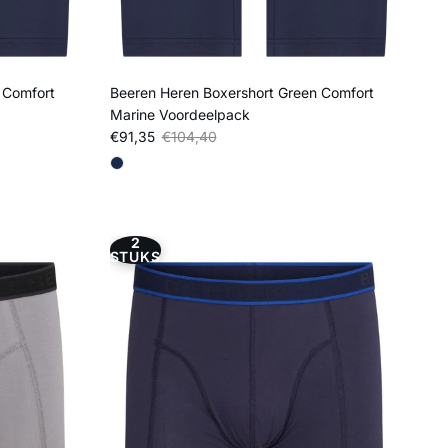
 Comfort
Beeren Heren Boxershort Green Comfort
Marine Voordeelpack
Verkoopprijs
Reguliere prijs
€91,35
€104,40
2
STUKS