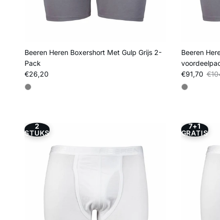
Beeren Heren Boxershort Met Gulp Grijs 2-
Beeren Here
Pack
voordeelpa
Reguliere prijs
Verkoopprij
Regu
€26,20
€91,70
€10
2
7+1
STUKS
GRATIS