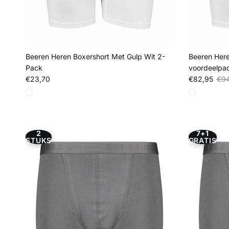
Beeren Heren Boxershort Met Gulp Wit 2-
Beeren Here
Pack
voordeelpa
Reguliere prijs
Verkoopprij
Regu
€23,70
€82,95
€94
2
7+1
STUKS
GRATIS