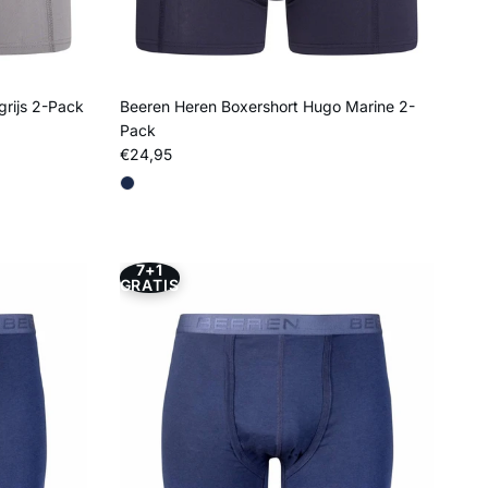
grijs 2-Pack
Beeren Heren Boxershort Hugo Marine 2-
Pack
Reguliere prijs
€24,95
7+1
GRATIS