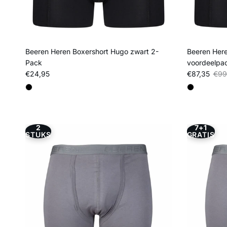
Beeren Heren Boxershort Hugo zwart 2-
Beeren Here
Pack
voordeelpa
Reguliere prijs
Verkoopprij
Regu
€24,95
€87,35
€99
2
7+1
STUKS
GRATIS