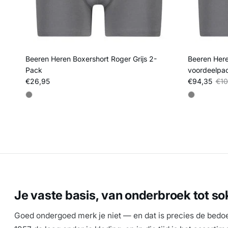
Beeren Heren Boxershort Roger Grijs 2-
Beeren Here
Pack
voordeelpa
Reguliere prijs
Verkoopprij
Regu
€26,95
€94,35
€10
Je vaste basis, van onderbroek tot so
Goed ondergoed merk je niet — en dat is precies de bedo