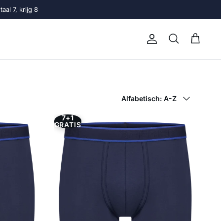
al 7, krijg 8
Account
Winkelwage
Zoeken
Sorteer op
Alfabetisch: A-Z
7+1
GRATIS