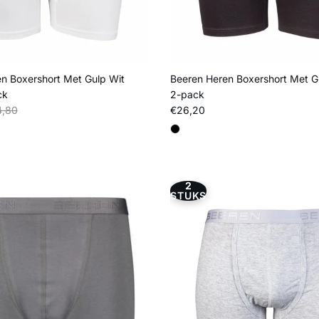
n Boxershort Met Gulp Wit
Beeren Heren Boxershort Met G
ck
2-pack
s
liere prijs
Reguliere prijs
,80
€26,20
2
STUKS