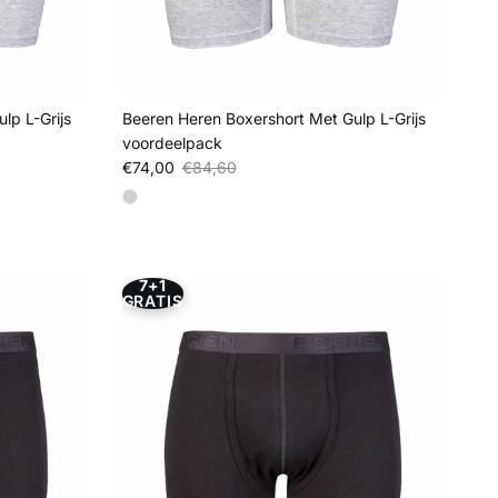
lp L-Grijs
Beeren Heren Boxershort Met Gulp L-Grijs
voordeelpack
Verkoopprijs
Reguliere prijs
€74,00
€84,60
7+1
GRATIS