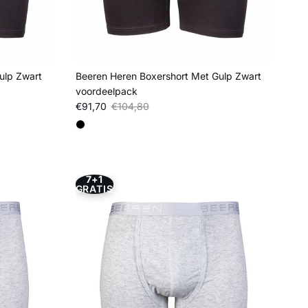
ulp Zwart
Beeren Heren Boxershort Met Gulp Zwart
voordeelpack
Verkoopprijs
Reguliere prijs
€91,70
€104,80
7+1
GRATIS