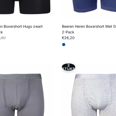
n Boxershort Hugo zwart
Beeren Heren Boxershort Met G
ck
2-Pack
s
liere prijs
Reguliere prijs
,80
€26,20
2
STUKS