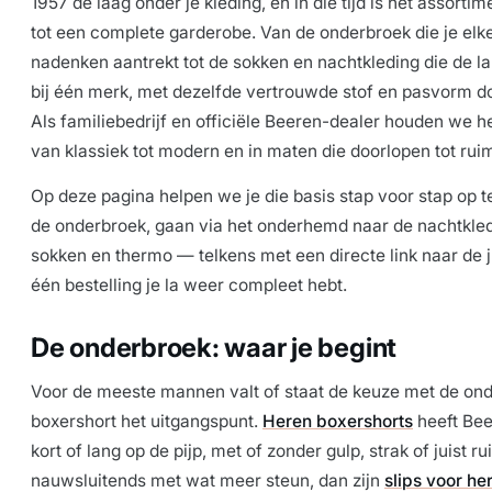
1957 de laag onder je kleding, en in die tijd is het assorti
tot een complete garderobe. Van de onderbroek die je elk
nadenken aantrekt tot de sokken en nachtkleding die de la 
bij één merk, met dezelfde vertrouwde stof en pasvorm do
Als familiebedrijf en officiële Beeren-dealer houden we 
van klassiek tot modern en in maten die doorlopen tot ru
Op deze pagina helpen we je die basis stap voor stap op 
de onderbroek, gaan via het onderhemd naar de nachtkledi
sokken en thermo — telkens met een directe link naar de jui
één bestelling je la weer compleet hebt.
De onderbroek: waar je begint
Voor de meeste mannen valt of staat de keuze met de ond
boxershort het uitgangspunt.
Heren boxershorts
heeft Bee
kort of lang op de pijp, met of zonder gulp, strak of juist 
nauwsluitends met wat meer steun, dan zijn
slips voor he