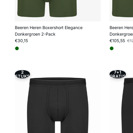
Beeren Heren Boxershort Elegance
Beeren Here
Donkergroen 2-Pack
Donkergroe
Reguliere prijs
Verkoopprij
Reg
€30,15
€105,55
€1
2
7+1
STUKS
GRATIS