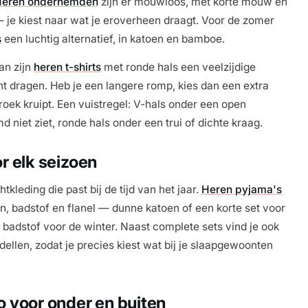
eren onderhemden
zijn er mouwloos, met korte mouw en
— je kiest naar wat je eroverheen draagt. Voor de zomer
s
een luchtig alternatief, in katoen en bamboe.
an zijn
heren t-shirts
met ronde hals een veelzijdige
unt dragen. Heb je een langere romp, kies dan een extra
broek kruipt. Een vuistregel: V-hals onder een open
 niet ziet, ronde hals onder een trui of dichte kraag.
r elk seizoen
tkleding die past bij de tijd van het jaar.
Heren pyjama's
en, badstof en flanel — dunne katoen of een korte set voor
f badstof voor de winter. Naast complete sets vind je ook
ellen, zodat je precies kiest wat bij je slaapgewoonten
 voor onder en buiten