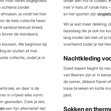
ment voor heren uitgegroeid
onder een trui of colbert.
H
e ochtend zonder
met V-hals of ronde hals 
afmaken: je vindt het hier
en het sporten zijn
singlet
or de hele collectie heen.
Wil je wat meer dekking, d
het aanbod bewust breed,
basislaag die je ook los k
im boven de standaard.
lang model dat niet uit je 
te bouwen. We beginnen bij
overhemd zodat je het hemd
ng en sluiten af met
Nachtkleding voo
ste collectie, zodat je in
Goed slapen begint bij nach
van Beeren zijn er in kato
de zomer, dikkere flanel o
erbroek, en daar is de
losse broeken en korte mod
ren in vrijwel elke vorm:
past.
ruim gesneden. Zoek je iets
Sokken en thermo
ren
een fijn alternatief dat