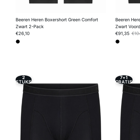
Beeren Heren Boxershort Green Comfort
Beeren Here
Zwart 2-Pack
Zwart Voor
Reguliere prijs
Verkoopprij
Regu
€26,10
€91,35
€10
2
7+1
STUKS
GRATIS