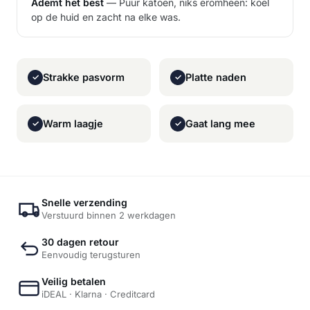
Ademt het best
— Puur katoen, niks eromheen: koel
op de huid en zacht na elke was.
Strakke pasvorm
Platte naden
✓
✓
Warm laagje
Gaat lang mee
✓
✓
Snelle verzending
Verstuurd binnen 2 werkdagen
30 dagen retour
Eenvoudig terugsturen
Veilig betalen
iDEAL · Klarna · Creditcard