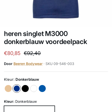
heren singlet M3000
donkerblauw voordeelpack
Verkoopprijs
Reguliere prijs
€80,85
€92,40
Door
Beeren Bodywear
· SKU 09-546-003
Kleur:
Donkerblauw
Kleur:
Donkerblauw