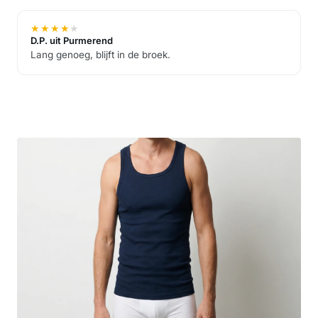
★
★
★
★
★
D.P. uit Purmerend
Lang genoeg, blijft in de broek.