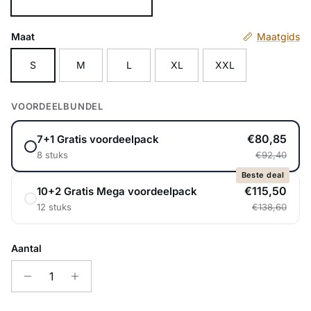
Donkerblauw
Maat
Maatgids
S
M
L
XL
XXL
VOORDEELBUNDEL
€80,85
7+1 Gratis voordeelpack
8 stuks
€92,40
Beste deal
€115,50
10+2 Gratis Mega voordeelpack
12 stuks
€138,60
Aantal