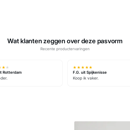
Wat klanten zeggen over deze pasvorm
Recente productervaringen
★
★
★
★
★
★
★
★
uit Rotterdam
F.G. uit Spijkenisse
der.
Koop ik vaker.