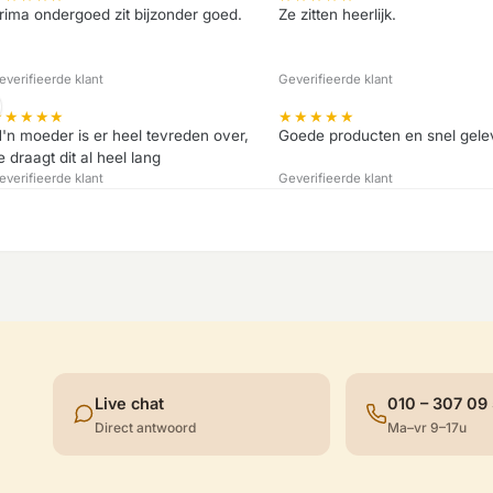
rima ondergoed zit bijzonder goed.
Ze zitten heerlijk.
everifieerde klant
Geverifieerde klant
★
★
★
★
★
★
★
★
★
★
'n moeder is er heel tevreden over,
Goede producten en snel gele
e draagt dit al heel lang
everifieerde klant
Geverifieerde klant
Live chat
010 – 307 09
Direct antwoord
Ma–vr 9–17u