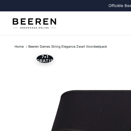
Ga naar inhoud
Officiële Be
Home
Beeren Dames String Elegance Zwart Voordeelpack
7+1
Ga direct naar productinformatie
GRATIS