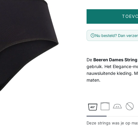
TOEV
Nu besteld? Dan verze
De
Beeren Dames String
gebruik. Het Elegance-mod
nauwsluitende kleding. M
maten.
40°
Deze strings was je op max