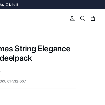
al 7, krijg 8
Account
Winkelwage
Zoeken
es String Elegance
rdeelpack
re prijs
0
 SKU 01-532-007