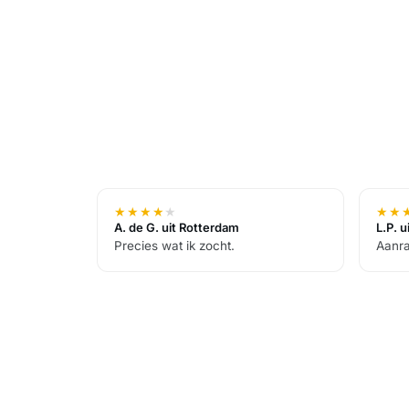
★
★
★
★
★
★
★
A. de G. uit Rotterdam
L.P. 
Precies wat ik zocht.
Aanra