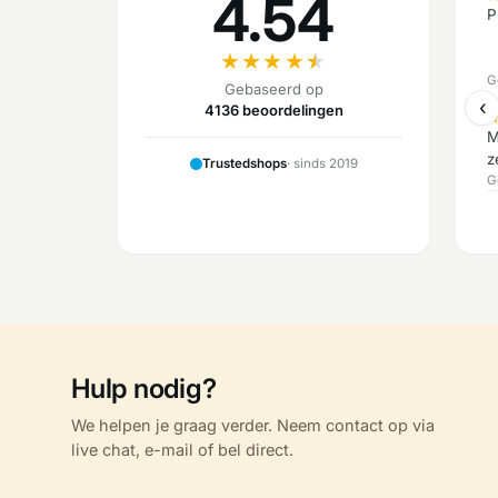
4.54
P
★
★
★
★
★
G
Gebaseerd op
‹
4136 beoordelingen
M
z
Trustedshops
· sinds 2019
G
Hulp nodig?
We helpen je graag verder. Neem contact op via
live chat, e-mail of bel direct.