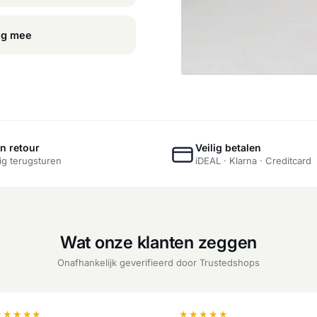
ng mee
n retour
Veilig betalen
g terugsturen
iDEAL · Klarna · Creditcard
Wat onze klanten zeggen
Onafhankelijk geverifieerd door Trustedshops
★
★
★
★
★
★
★
★
★
★