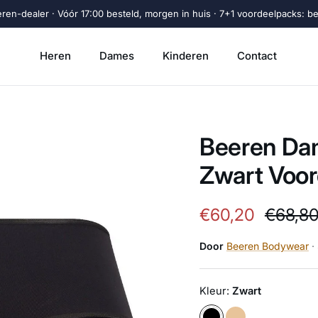
eren-dealer · Vóór 17:00 besteld, morgen in huis · 7+1 voordeelpacks: beta
Heren
Dames
Kinderen
Contact
Beeren Dam
Zwart Voo
Verkoopprijs
Regulie
€60,20
€68,8
Door
Beeren Bodywear
·
Kleur:
Zwart