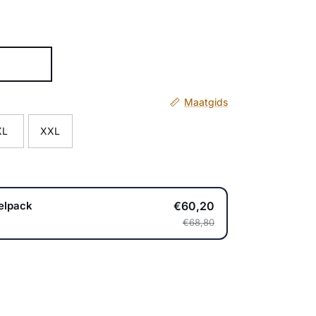
Maatgids
XL
XXL
€60,20
elpack
€68,80