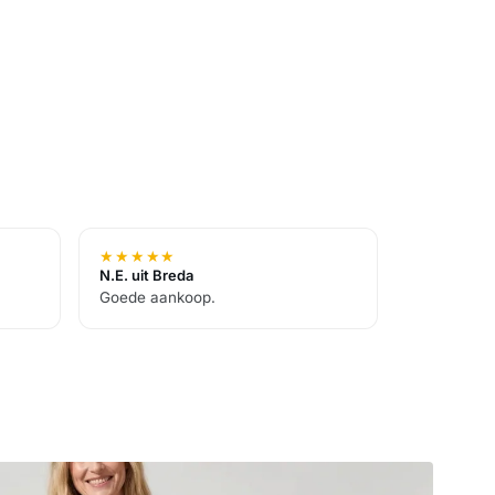
★
★
★
★
★
N.E. uit Breda
Goede aankoop.