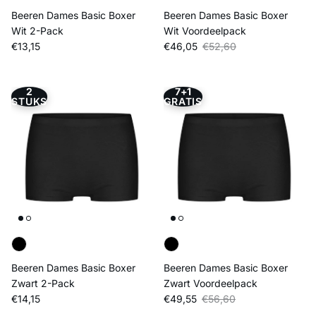
Beeren Dames Basic Boxer
Beeren Dames Basic Boxer
Wit 2-Pack
Wit Voordeelpack
Reguliere prijs
Verkoopprijs
Reguliere prijs
€13,15
€46,05
€52,60
2
7+1
STUKS
GRATIS
Beeren Dames Basic Boxer
Beeren Dames Basic Boxer
Zwart 2-Pack
Zwart Voordeelpack
Reguliere prijs
Verkoopprijs
Reguliere prijs
€14,15
€49,55
€56,60