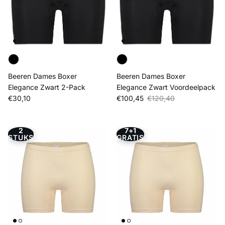
Beeren Dames Boxer
Beeren Dames Boxer
Elegance Zwart 2-Pack
Elegance Zwart Voordeelpack
Reguliere prijs
Verkoopprijs
Reguliere prijs
€30,10
€100,45
€120,40
2
7+1
STUKS
GRATIS