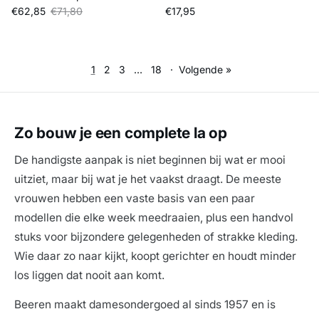
Verkoopprijs
Reguliere prijs
Reguliere prijs
€62,85
€71,80
€17,95
1
2
3
…
18
·
Volgende »
Zo bouw je een complete la op
De handigste aanpak is niet beginnen bij wat er mooi
uitziet, maar bij wat je het vaakst draagt. De meeste
vrouwen hebben een vaste basis van een paar
modellen die elke week meedraaien, plus een handvol
stuks voor bijzondere gelegenheden of strakke kleding.
Wie daar zo naar kijkt, koopt gerichter en houdt minder
los liggen dat nooit aan komt.
Beeren maakt damesondergoed al sinds 1957 en is