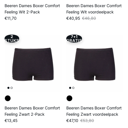
Beeren Dames Boxer Comfort
Beeren Dames Boxer Comfort
Feeling Wit 2-Pack
Feeling Wit voordeelpack
Reguliere prijs
Verkoopprijs
Reguliere prijs
€11,70
€40,95
€46,80
2
7+1
STUKS
GRATIS
Beeren Dames Boxer Comfort
Beeren Dames Boxer Comfort
Feeling Zwart 2-Pack
Feeling Zwart voordeelpack
Reguliere prijs
Verkoopprijs
Reguliere prijs
€13,45
€47,10
€53,80