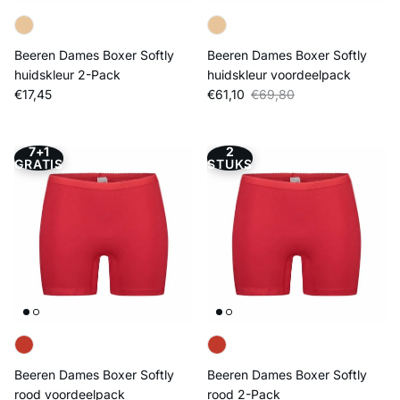
Beeren Dames Boxer Softly
Beeren Dames Boxer Softly
huidskleur 2-Pack
huidskleur voordeelpack
Reguliere prijs
Verkoopprijs
Reguliere prijs
€17,45
€61,10
€69,80
7+1
2
GRATIS
STUKS
Beeren Dames Boxer Softly
Beeren Dames Boxer Softly
rood voordeelpack
rood 2-Pack