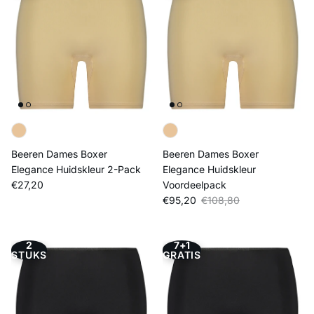
Beeren Dames Boxer
Beeren Dames Boxer
Elegance Huidskleur 2-Pack
Elegance Huidskleur
Reguliere prijs
€27,20
Voordeelpack
Verkoopprijs
Reguliere prijs
€95,20
€108,80
2
7+1
STUKS
GRATIS