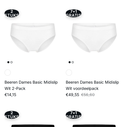
2
7+1
STUKS
GRATIS
Beeren Dames Basic Midislip
Beeren Dames Basic Midislip
Wit 2-Pack
Wit voordeelpack
Reguliere prijs
Verkoopprijs
Reguliere prijs
€14,15
€49,55
€56,60
2
7+1
STUKS
GRATIS