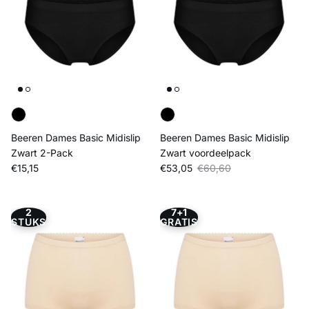
Beeren Dames Basic Midislip
Beeren Dames Basic Midislip
Zwart 2-Pack
Zwart voordeelpack
Reguliere prijs
Verkoopprijs
Reguliere prijs
€15,15
€53,05
€60,60
2
7+1
STUKS
GRATIS