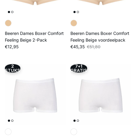
Beeren Dames Boxer Comfort
Beeren Dames Boxer Comfort
Feeling Beige 2-Pack
Feeling Beige voordeelpack
Reguliere prijs
Verkoopprijs
Reguliere prijs
€12,95
€45,35
€51,80
2
7+1
STUKS
GRATIS