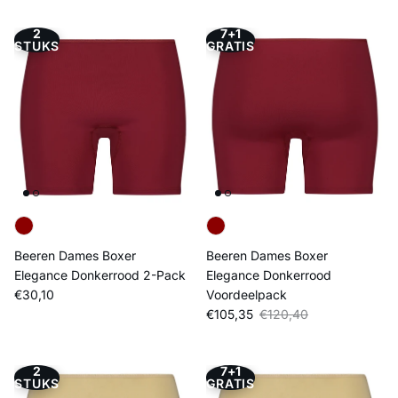
2
7+1
STUKS
GRATIS
Beeren Dames Boxer
Beeren Dames Boxer
Elegance Donkerrood 2-Pack
Elegance Donkerrood
Reguliere prijs
€30,10
Voordeelpack
Verkoopprijs
Reguliere prijs
€105,35
€120,40
2
7+1
STUKS
GRATIS