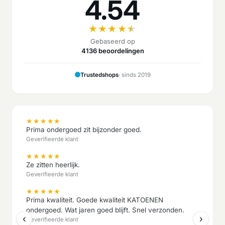
4.54
★
★
★
★
★
Gebaseerd op
4136 beoordelingen
Trustedshops
· sinds 2019
★
★
★
★
★
Prima ondergoed zit bijzonder goed.
Geverifieerde klant
★
★
★
★
★
Ze zitten heerlijk.
Geverifieerde klant
★
★
★
★
★
Prima kwaliteit. Goede kwaliteit KATOENEN
ondergoed. Wat jaren goed blijft. Snel verzonden.
‹
›
Geverifieerde klant