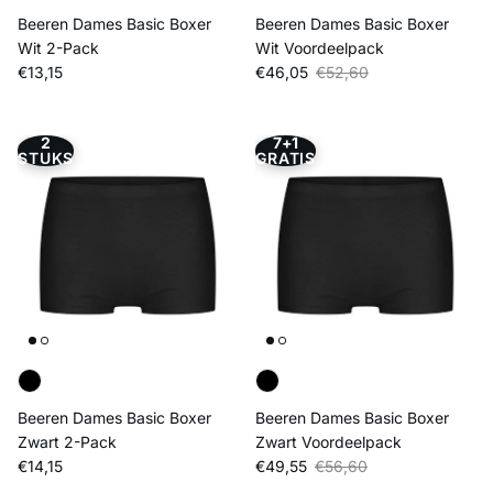
Beeren Dames Basic Boxer
Beeren Dames Basic Boxer
Wit 2-Pack
Wit Voordeelpack
Reguliere prijs
Verkoopprijs
Reguliere prijs
€13,15
€46,05
€52,60
2
7+1
STUKS
GRATIS
Beeren Dames Basic Boxer
Beeren Dames Basic Boxer
Zwart 2-Pack
Zwart Voordeelpack
Reguliere prijs
Verkoopprijs
Reguliere prijs
€14,15
€49,55
€56,60