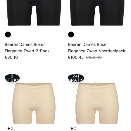
Beeren Dames Boxer
Beeren Dames Boxer
Elegance Zwart 2-Pack
Elegance Zwart Voordeelpack
Reguliere prijs
Verkoopprijs
Reguliere prijs
€30,10
€100,45
€120,40
2
7+1
STUKS
GRATIS