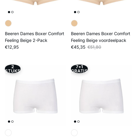
Beeren Dames Boxer Comfort
Beeren Dames Boxer Comfort
Feeling Beige 2-Pack
Feeling Beige voordeelpack
Reguliere prijs
Verkoopprijs
Reguliere prijs
€12,95
€45,35
€51,80
2
7+1
STUKS
GRATIS