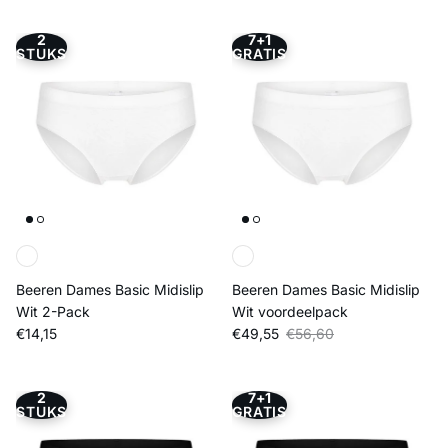
2
7+1
STUKS
GRATIS
Beeren Dames Basic Midislip
Beeren Dames Basic Midislip
Wit 2-Pack
Wit voordeelpack
Reguliere prijs
Verkoopprijs
Reguliere prijs
€14,15
€49,55
€56,60
2
7+1
STUKS
GRATIS