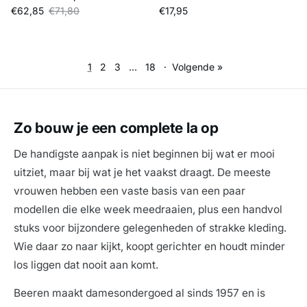
Verkoopprijs
Reguliere prijs
Reguliere prijs
€62,85
€71,80
€17,95
1
2
3
…
18
·
Volgende »
Zo bouw je een complete la op
De handigste aanpak is niet beginnen bij wat er mooi
uitziet, maar bij wat je het vaakst draagt. De meeste
vrouwen hebben een vaste basis van een paar
modellen die elke week meedraaien, plus een handvol
stuks voor bijzondere gelegenheden of strakke kleding.
Wie daar zo naar kijkt, koopt gerichter en houdt minder
los liggen dat nooit aan komt.
Beeren maakt damesondergoed al sinds 1957 en is