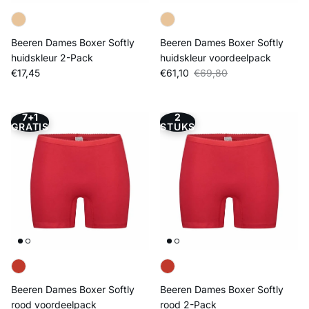
Beeren Dames Boxer Softly
Beeren Dames Boxer Softly
huidskleur 2-Pack
huidskleur voordeelpack
Reguliere prijs
Verkoopprijs
Reguliere prijs
€17,45
€61,10
€69,80
7+1
2
GRATIS
STUKS
Beeren Dames Boxer Softly
Beeren Dames Boxer Softly
rood voordeelpack
rood 2-Pack