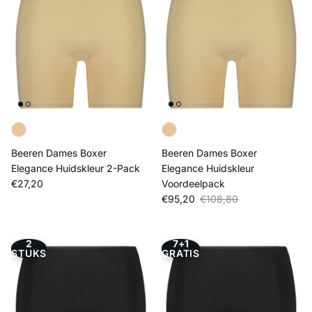
Beeren Dames Boxer
Beeren Dames Boxer
Elegance Huidskleur 2-Pack
Elegance Huidskleur
Reguliere prijs
€27,20
Voordeelpack
Verkoopprijs
Reguliere prijs
€95,20
€108,80
2
7+1
STUKS
GRATIS