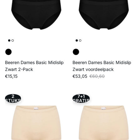
Beeren Dames Basic Midislip
Beeren Dames Basic Midislip
Zwart 2-Pack
Zwart voordeelpack
Reguliere prijs
Verkoopprijs
Reguliere prijs
€15,15
€53,05
€60,60
2
7+1
STUKS
GRATIS