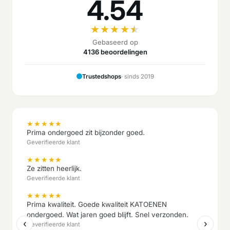
4.54
★
★
★
★
★
Gebaseerd op
4136 beoordelingen
Trustedshops
· sinds 2019
★
★
★
★
★
Prima ondergoed zit bijzonder goed.
Geverifieerde klant
★
★
★
★
★
Ze zitten heerlijk.
Geverifieerde klant
★
★
★
★
★
Prima kwaliteit. Goede kwaliteit KATOENEN
ondergoed. Wat jaren goed blijft. Snel verzonden.
‹
›
Geverifieerde klant