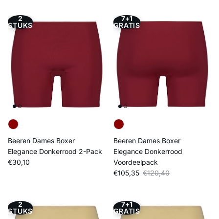
2
7+1
STUKS
GRATIS
Beeren Dames Boxer
Beeren Dames Boxer
Elegance Donkerrood 2-Pack
Elegance Donkerrood
Reguliere prijs
€30,10
Voordeelpack
Verkoopprijs
Reguliere prijs
€105,35
€120,40
2
7+1
STUKS
GRATIS