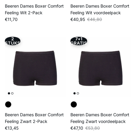
Beeren Dames Boxer Comfort
Beeren Dames Boxer Comfort
Feeling Wit 2-Pack
Feeling Wit voordeelpack
Reguliere prijs
Verkoopprijs
Reguliere prijs
€11,70
€40,95
€46,80
2
7+1
STUKS
GRATIS
Beeren Dames Boxer Comfort
Beeren Dames Boxer Comfort
Feeling Zwart 2-Pack
Feeling Zwart voordeelpack
Reguliere prijs
Verkoopprijs
Reguliere prijs
€13,45
€47,10
€53,80