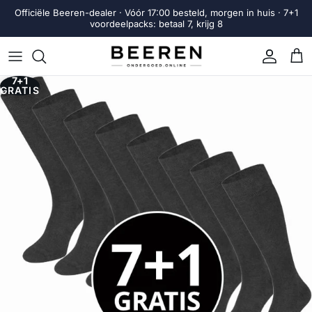
Ga naar inhoud
Officiële Beeren-dealer · Vóór 17:00 besteld, morgen in huis · 7+1
voordeelpacks: betaal 7, krijg 8
Account
Win
7+1
Ga direct naar productinformatie
GRATIS