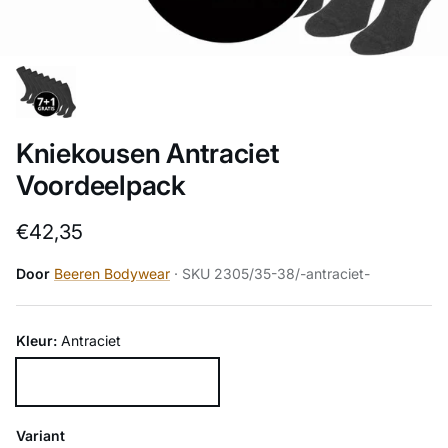
Kniekousen Antraciet
Voordeelpack
Reguliere prijs
€42,35
Door
Beeren Bodywear
· SKU 2305/35-38/-antraciet-
Kleur:
Antraciet
Antraciet
Variant