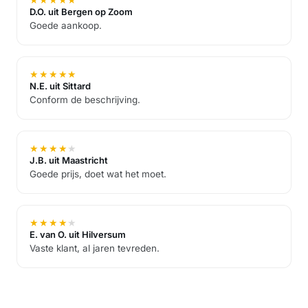
D.O. uit Bergen op Zoom
Goede aankoop.
★
★
★
★
★
N.E. uit Sittard
Conform de beschrijving.
★
★
★
★
★
J.B. uit Maastricht
Goede prijs, doet wat het moet.
★
★
★
★
★
E. van O. uit Hilversum
Vaste klant, al jaren tevreden.