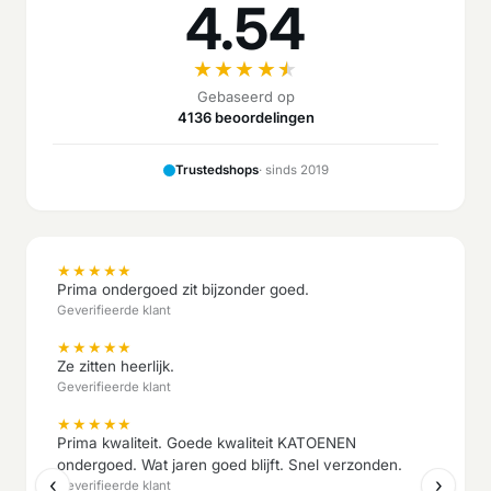
4.54
★
★
★
★
★
Gebaseerd op
4136 beoordelingen
Trustedshops
· sinds 2019
★
★
★
★
★
Prima ondergoed zit bijzonder goed.
Geverifieerde klant
★
★
★
★
★
Ze zitten heerlijk.
Geverifieerde klant
★
★
★
★
★
Prima kwaliteit. Goede kwaliteit KATOENEN
ondergoed. Wat jaren goed blijft. Snel verzonden.
‹
›
Geverifieerde klant