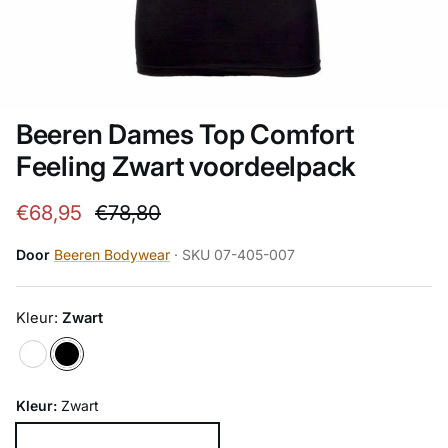
Beeren Dames Top Comfort
Feeling Zwart voordeelpack
Verkoopprijs
Reguliere prijs
€68,95
€78,80
Door
Beeren Bodywear
· SKU 07-405-007
Kleur:
Zwart
Kleur:
Zwart