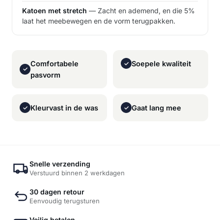
Katoen met stretch
— Zacht en ademend, en die 5%
laat het meebewegen en de vorm terugpakken.
Comfortabele
Soepele kwaliteit
✓
✓
pasvorm
Kleurvast in de was
Gaat lang mee
✓
✓
Snelle verzending
Verstuurd binnen 2 werkdagen
30 dagen retour
Eenvoudig terugsturen
Veilig betalen