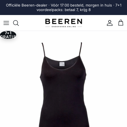
Ga naar inhoud
Officiële Beeren-dealer · Vóór 17:00 besteld, morgen in huis · 7+1
voordeelpacks: betaal 7, krijg 8
Account
Win
7+1
Ga direct naar productinformatie
GRATIS