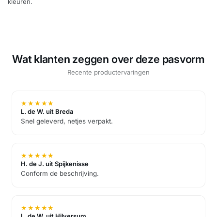
kleuren.
Wat klanten zeggen over deze pasvorm
Recente productervaringen
★
★
★
★
★
L. de W. uit Breda
Snel geleverd, netjes verpakt.
★
★
★
★
★
H. de J. uit Spijkenisse
Conform de beschrijving.
★
★
★
★
★
L. de W. uit Hilversum