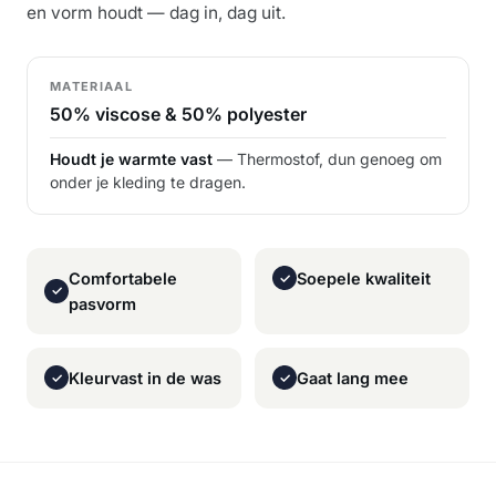
en vorm houdt — dag in, dag uit.
MATERIAAL
50% viscose & 50% polyester
Houdt je warmte vast
— Thermostof, dun genoeg om
onder je kleding te dragen.
Comfortabele
Soepele kwaliteit
✓
✓
pasvorm
Kleurvast in de was
Gaat lang mee
✓
✓