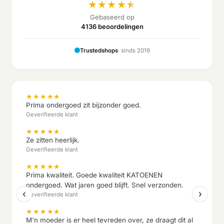
★
★
★
★
★
Gebaseerd op
4136 beoordelingen
Trustedshops
· sinds 2019
★
★
★
★
★
Prima ondergoed zit bijzonder goed.
Geverifieerde klant
★
★
★
★
★
Ze zitten heerlijk.
Geverifieerde klant
★
★
★
★
★
Prima kwaliteit. Goede kwaliteit KATOENEN
ondergoed. Wat jaren goed blijft. Snel verzonden.
‹
›
Geverifieerde klant
★
★
★
★
★
M'n moeder is er heel tevreden over, ze draagt dit al