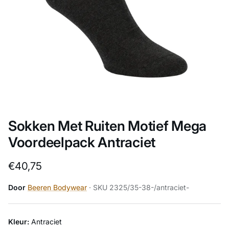
Sokken Met Ruiten Motief Mega
Voordeelpack Antraciet
Reguliere prijs
€40,75
Door
Beeren Bodywear
· SKU 2325/35-38-/antraciet-
Kleur:
Antraciet