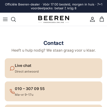
Ga naar inhoud
Officiële Beeren-dealer · Vóór 17:00 besteld, morgen in huis · 7+1
voordeelpacks: betaal 7, krijg 8
Account
Win
Contact
Heeft u hulp nodig? We staan graag voor u klaar.
Live chat
Direct antwoord
010 – 307 09 55
Ma–vr 9–17u