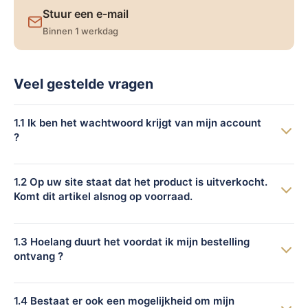
Stuur een e-mail
Binnen 1 werkdag
Veel gestelde vragen
1.1 Ik ben het wachtwoord krijgt van mijn account
?
Via onze login knop, kunt u kiezen voor wachtwoordhulp.
Wanneer u uw wachtwoord niet meer weet kunnen wij een
1.2 Op uw site staat dat het product is uitverkocht.
nieuwe naar u verzenden.
Komt dit artikel alsnog op voorraad.
Wij streven er altijd naar om onze voorraad op peil te houden.
Helaas kan het soms voorkomen dat product niet meer op
1.3 Hoelang duurt het voordat ik mijn bestelling
voorraad is. Wij streven ernaar om het product zo snel
ontvang ?
mogelijk weer op voorraad te krijgen
Uw bestelling wordt altijd binnen 1 werkdag naar u
verzonden. Dit is wel van 2 factoren afhankelijk. Als eerst
1.4 Bestaat er ook een mogelijkheid om mijn