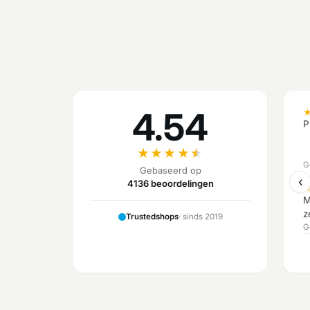
4.54
P
★
★
★
★
★
G
Gebaseerd op
‹
4136 beoordelingen
M
z
Trustedshops
· sinds 2019
G