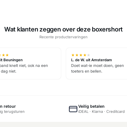
Wat klanten zeggen over deze boxershort
Recente productervaringen
★
★
★
★
★
★
★
★
uit Beuningen
L. de W. uit Amsterdam
eband knelt niet, ook na een
Doet wat-ie moet doen, geen
 dag niet.
toeters en bellen.
n retour
Veilig betalen
g terugsturen
iDEAL · Klarna · Creditcard