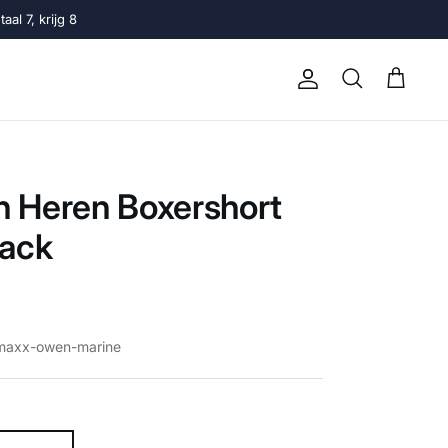
al 7, krijg 8
Account
Winkelwage
Zoeken
 Heren Boxershort
Pack
maxx-owen-marine