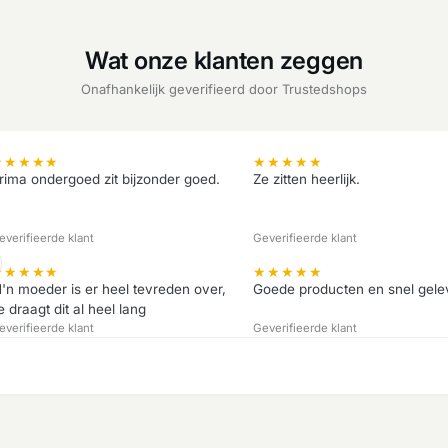
Wat onze klanten zeggen
Onafhankelijk geverifieerd door Trustedshops
★
★
★
★
★
★
★
★
★
★
rima ondergoed zit bijzonder goed.
Ze zitten heerlijk.
everifieerde klant
Geverifieerde klant
★
★
★
★
★
★
★
★
★
★
'n moeder is er heel tevreden over,
Goede producten en snel gele
e draagt dit al heel lang
everifieerde klant
Geverifieerde klant