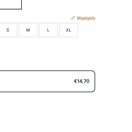
Maatgids
S
M
L
XL
€14,70