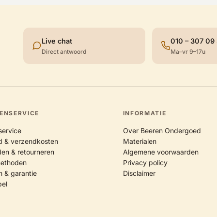
Live chat
010 – 307 09
Direct antwoord
Ma–vr 9–17u
ENSERVICE
INFORMATIE
service
Over Beeren Ondergoed
jd & verzendkosten
Materialen
en & retourneren
Algemene voorwaarden
methoden
Privacy policy
n & garantie
Disclaimer
bel