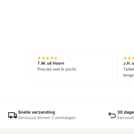
★
★
★
★
★
★
★
T.M. uit Hoorn
J.H. 
Precies wat ik zocht.
Taill
lange
Snelle verzending
30 dage
Verstuurd binnen 2 werkdagen
Eenvoudi