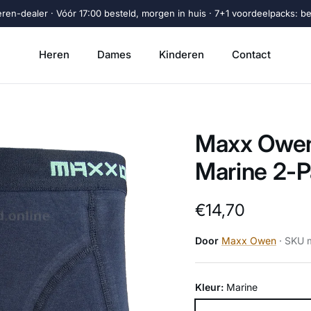
eren-dealer · Vóór 17:00 besteld, morgen in huis · 7+1 voordeelpacks: beta
Heren
Dames
Kinderen
Contact
Maxx Owen
Marine 2-
Reguliere prijs
€14,70
Door
Maxx Owen
· SKU 
Kleur:
Marine