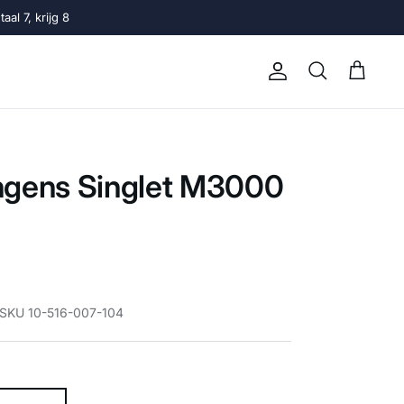
al 7, krijg 8
Account
Winkelwage
Zoeken
ngens Singlet M3000
 SKU 10-516-007-104