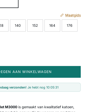
Maatgids
28
140
152
164
176
OEGEN AAN WINKELWAGEN
ndaag verzonden!
Je hebt nog
10:05:30
glet M3000
is gemaakt van kwalitatief katoen,