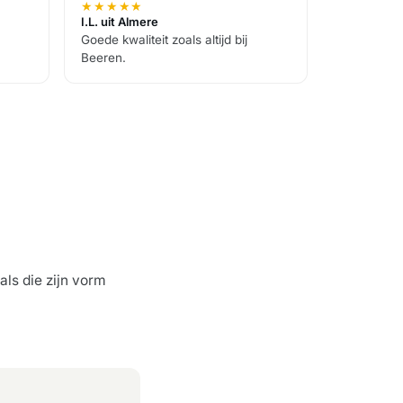
★
★
★
★
★
I.L. uit Almere
Goede kwaliteit zoals altijd bij
Beeren.
ls die zijn vorm