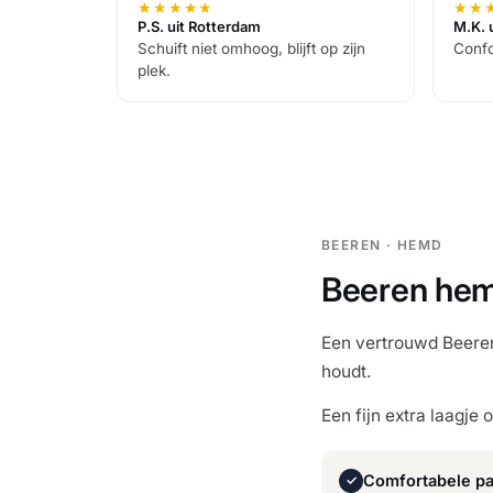
★
★
★
★
★
★
★
P.S. uit Rotterdam
M.K. 
Schuift niet omhoog, blijft op zijn
Confo
plek.
BEEREN · HEMD
Beeren he
Een vertrouwd Beeren
houdt.
Een fijn extra laagje 
Comfortabele p
✓