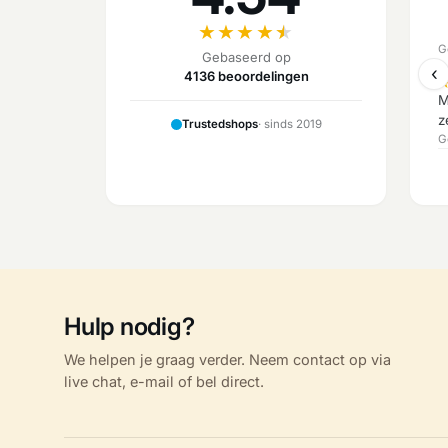
★
★
★
★
★
G
Gebaseerd op
‹
4136 beoordelingen
M
z
Trustedshops
· sinds 2019
G
Hulp nodig?
We helpen je graag verder. Neem contact op via
live chat, e-mail of bel direct.