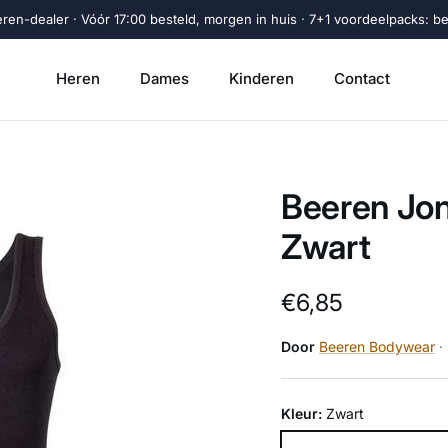
eren-dealer · Vóór 17:00 besteld, morgen in huis · 7+1 voordeelpacks: beta
Heren
Dames
Kinderen
Contact
Beeren Jo
Zwart
Reguliere prijs
€6,85
Door
Beeren Bodywear
·
Kleur:
Zwart