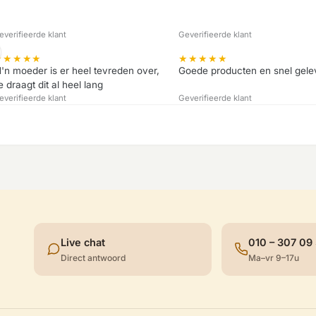
everifieerde klant
Geverifieerde klant
★
★
★
★
★
★
★
★
★
★
'n moeder is er heel tevreden over,
Goede producten en snel gele
e draagt dit al heel lang
everifieerde klant
Geverifieerde klant
Live chat
010 – 307 09
Direct antwoord
Ma–vr 9–17u