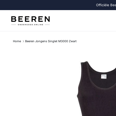
Ga naar inhoud
Officiële Be
Home
Beeren Jongens Singlet M3000 Zwart
Ga direct naar productinformatie