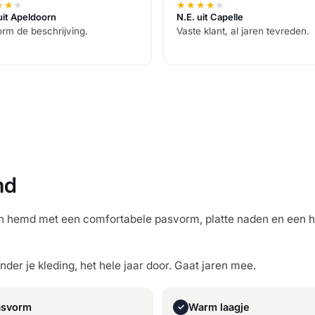
★
★
★
★
★
★
★
★
uit Apeldoorn
N.E. uit Capelle
rm de beschrijving.
Vaste klant, al jaren tevreden.
md
 hemd met een comfortabele pasvorm, platte naden en een ha
onder je kleding, het hele jaar door. Gaat jaren mee.
asvorm
Warm laagje
✓