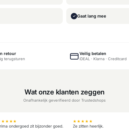
Gaat lang mee
✓
n retour
Veilig betalen
g terugsturen
iDEAL · Klarna · Creditcard
Wat onze klanten zeggen
Onafhankelijk geverifieerd door Trustedshops
★
★
★
★
★
★
★
★
★
★
rima ondergoed zit bijzonder goed.
Ze zitten heerlijk.