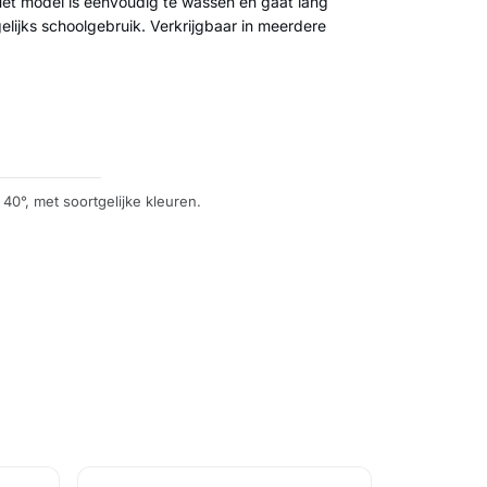
et model is eenvoudig te wassen en gaat lang
lijks schoolgebruik. Verkrijgbaar in meerdere
40°, met soortgelijke kleuren.