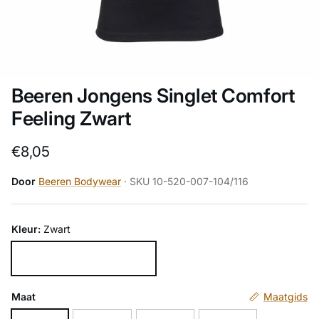
Beeren Jongens Singlet Comfort
Feeling Zwart
Reguliere prijs
€8,05
Door
Beeren Bodywear
· SKU 10-520-007-104/116
Kleur:
Zwart
Zwart
Maat
Maatgids