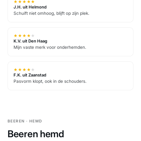
★
★
★
★
★
J.H. uit Helmond
Schuift niet omhoog, blijft op zijn plek.
★
★
★
★
★
K.V. uit Den Haag
Mijn vaste merk voor onderhemden.
★
★
★
★
★
F.K. uit Zaanstad
Pasvorm klopt, ook in de schouders.
BEEREN · HEMD
Beeren hemd