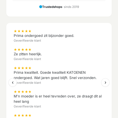
Trustedshops
· sinds 2019
★
★
★
★
★
Prima ondergoed zit bijzonder goed.
Geverifieerde klant
★
★
★
★
★
Ze zitten heerlijk.
Geverifieerde klant
★
★
★
★
★
Prima kwaliteit. Goede kwaliteit KATOENEN
ondergoed. Wat jaren goed blijft. Snel verzonden.
‹
›
Geverifieerde klant
★
★
★
★
★
M'n moeder is er heel tevreden over, ze draagt dit al
heel lang
Geverifieerde klant
★
★
★
★
★