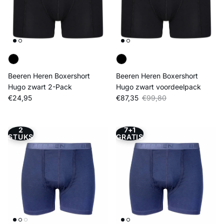
Beeren Heren Boxershort
Beeren Heren Boxershort
Hugo zwart 2-Pack
Hugo zwart voordeelpack
Reguliere prijs
Verkoopprijs
Reguliere prijs
€24,95
€87,35
€99,80
2
7+1
STUKS
GRATIS