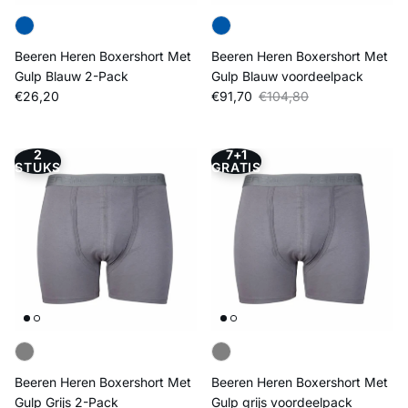
Beeren Heren Boxershort Met
Beeren Heren Boxershort Met
Gulp Blauw 2-Pack
Gulp Blauw voordeelpack
Reguliere prijs
Verkoopprijs
Reguliere prijs
€26,20
€91,70
€104,80
2
7+1
STUKS
GRATIS
Beeren Heren Boxershort Met
Beeren Heren Boxershort Met
Gulp Grijs 2-Pack
Gulp grijs voordeelpack