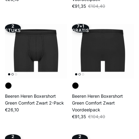
Verkoopprijs
Reguliere prijs
€91,35
€104,40
2
7+1
STUKS
GRATIS
Beeren Heren Boxershort
Beeren Heren Boxershort
Green Comfort Zwart 2-Pack
Green Comfort Zwart
Reguliere prijs
€26,10
Voordeelpack
Verkoopprijs
Reguliere prijs
€91,35
€104,40
2
2