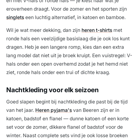
en met V-hals of ronde hals — je kiest naar wat je
eroverheen draagt. Voor de zomer en het sporten zijn
singlets
een luchtig alternatief, in katoen en bamboe.
Wil je wat meer dekking, dan zijn
heren t-shirts
met
ronde hals een veelzijdige basislaag die je ook los kunt
dragen. Heb je een langere romp, kies dan een extra
lang model dat niet uit je broek kruipt. Een vuistregel: V-
hals onder een open overhemd zodat je het hemd niet
ziet, ronde hals onder een trui of dichte kraag.
Nachtkleding voor elk seizoen
Goed slapen begint bij nachtkleding die past bij de tijd
van het jaar.
Heren pyjama's
van Beeren zijn er in
katoen, badstof en flanel — dunne katoen of een korte
set voor de zomer, dikkere flanel of badstof voor de
winter. Naast complete sets vind je ook losse broeken