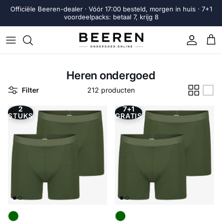
Ga naar inhoud
Officiële Beeren-dealer · Vóór 17:00 besteld, morgen in huis · 7+1
voordeelpacks: betaal 7, krijg 8
Account
Win
Heren ondergoed
Filter
212 producten
2
7+1
STUKS
GRATIS