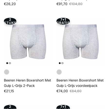
Reguliere prijs
Verkoopprijs
Reguliere prijs
€26,20
€91,70
€104,80
2
7+1
STUKS
GRATIS
Beeren Heren Boxershort Met
Beeren Heren Boxershort Met
Gulp L-Grijs 2-Pack
Gulp L-Grijs voordeelpack
Reguliere prijs
Verkoopprijs
Reguliere prijs
€21,15
€74,00
€84,60
2
7+1