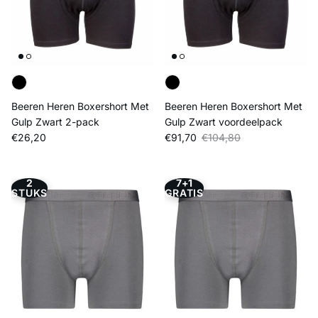
Beeren Heren Boxershort Met
Beeren Heren Boxershort Met
Gulp Zwart 2-pack
Gulp Zwart voordeelpack
Reguliere prijs
Verkoopprijs
Reguliere prijs
€26,20
€91,70
€104,80
2
7+1
STUKS
GRATIS