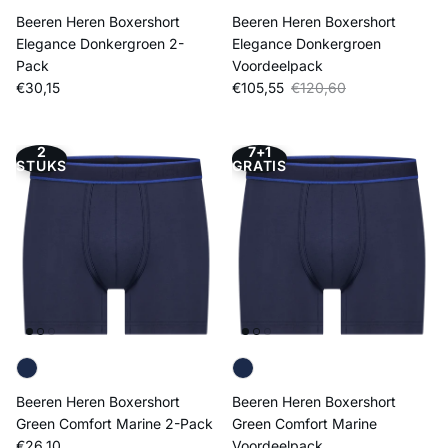
Beeren Heren Boxershort
Beeren Heren Boxershort
Elegance Donkergroen 2-
Elegance Donkergroen
Pack
Voordeelpack
Reguliere prijs
Verkoopprijs
Reguliere prijs
€30,15
€105,55
€120,60
2
7+1
STUKS
GRATIS
Beeren Heren Boxershort
Beeren Heren Boxershort
Green Comfort Marine 2-Pack
Green Comfort Marine
Reguliere prijs
€26,10
Voordeelpack