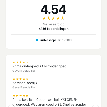
4.54
★
★
★
★
★
Gebaseerd op
4136 beoordelingen
Trustedshops
· sinds 2019
★
★
★
★
★
Prima ondergoed zit bijzonder goed.
Geverifieerde klant
★
★
★
★
★
Ze zitten heerlijk.
Geverifieerde klant
★
★
★
★
★
Prima kwaliteit. Goede kwaliteit KATOENEN
ondergoed. Wat jaren goed blijft. Snel verzonden.