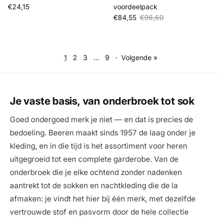
Reguliere prijs
€24,15
voordeelpack
Verkoopprijs
Reguliere prijs
€84,55
€96,60
1
2
3
…
9
·
Volgende »
Je vaste basis, van onderbroek tot sok
Goed ondergoed merk je niet — en dat is precies de
bedoeling. Beeren maakt sinds 1957 de laag onder je
kleding, en in die tijd is het assortiment voor heren
uitgegroeid tot een complete garderobe. Van de
onderbroek die je elke ochtend zonder nadenken
aantrekt tot de sokken en nachtkleding die de la
afmaken: je vindt het hier bij één merk, met dezelfde
vertrouwde stof en pasvorm door de hele collectie