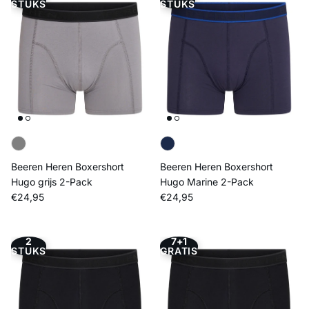
STUKS
STUKS
Beeren Heren Boxershort
Beeren Heren Boxershort
Hugo grijs 2-Pack
Hugo Marine 2-Pack
Reguliere prijs
Reguliere prijs
€24,95
€24,95
2
7+1
STUKS
GRATIS