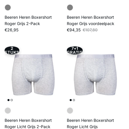
Beeren Heren Boxershort
Beeren Heren Boxershort
Roger Grijs 2-Pack
Roger Grijs voordeelpack
Reguliere prijs
Verkoopprijs
Reguliere prijs
€26,95
€94,35
€107,80
2
7+1
STUKS
GRATIS
Beeren Heren Boxershort
Beeren Heren Boxershort
Roger Licht Grijs 2-Pack
Roger Licht Grijs