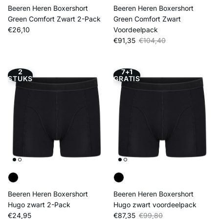
Beeren Heren Boxershort
Beeren Heren Boxershort
Green Comfort Zwart 2-Pack
Green Comfort Zwart
Reguliere prijs
€26,10
Voordeelpack
Verkoopprijs
Reguliere prijs
€91,35
€104,40
2
7+1
STUKS
GRATIS
Beeren Heren Boxershort
Beeren Heren Boxershort
Hugo zwart 2-Pack
Hugo zwart voordeelpack
Reguliere prijs
Verkoopprijs
Reguliere prijs
€24,95
€87,35
€99,80