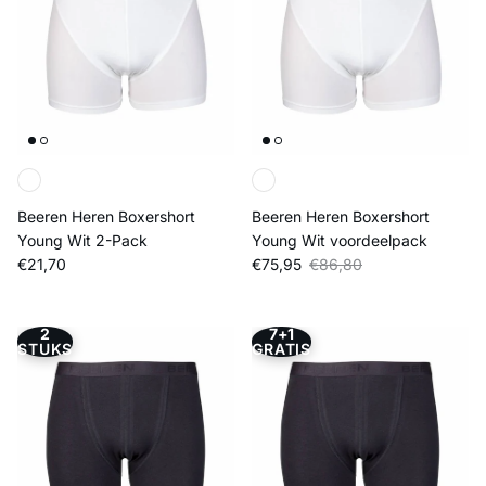
Beeren Heren Boxershort
Beeren Heren Boxershort
Young Wit 2-Pack
Young Wit voordeelpack
Reguliere prijs
Verkoopprijs
Reguliere prijs
€21,70
€75,95
€86,80
2
7+1
STUKS
GRATIS