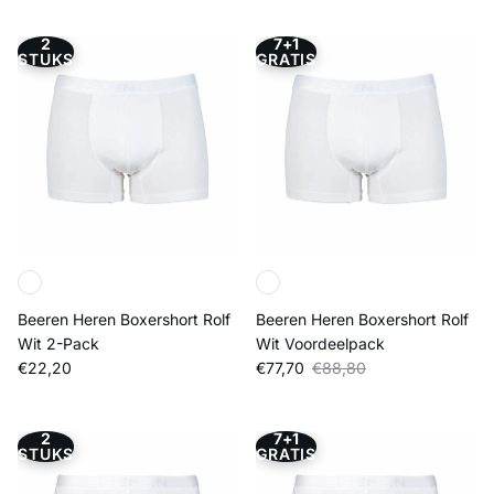
2
7+1
STUKS
GRATIS
Beeren Heren Boxershort Rolf
Beeren Heren Boxershort Rolf
Wit 2-Pack
Wit Voordeelpack
Reguliere prijs
Verkoopprijs
Reguliere prijs
€22,20
€77,70
€88,80
2
7+1
STUKS
GRATIS