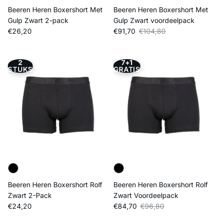
Beeren Heren Boxershort Met
Beeren Heren Boxershort Met
Gulp Zwart 2-pack
Gulp Zwart voordeelpack
Reguliere prijs
Verkoopprijs
Reguliere prijs
€26,20
€91,70
€104,80
2
7+1
STUKS
GRATIS
Beeren Heren Boxershort Rolf
Beeren Heren Boxershort Rolf
Zwart 2-Pack
Zwart Voordeelpack
Reguliere prijs
Verkoopprijs
Reguliere prijs
€24,20
€84,70
€96,80