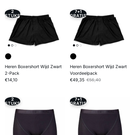
2
7+1
STUKS
GRATIS
Heren Boxershort Wijd Zwart
Heren Boxershort Wijd Zwart
2-Pack
Voordeelpack
Reguliere prijs
Verkoopprijs
Reguliere prijs
€14,10
€49,35
€56,40
2
7+1
STUKS
GRATIS