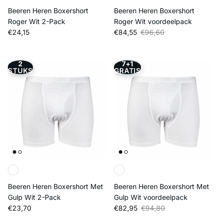
Beeren Heren Boxershort
Beeren Heren Boxershort
Roger Wit 2-Pack
Roger Wit voordeelpack
Reguliere prijs
Verkoopprijs
Reguliere prijs
€24,15
€84,55
€96,60
2
7+1
STUKS
GRATIS
Beeren Heren Boxershort Met
Beeren Heren Boxershort Met
Gulp Wit 2-Pack
Gulp Wit voordeelpack
Reguliere prijs
Verkoopprijs
Reguliere prijs
€23,70
€82,95
€94,80