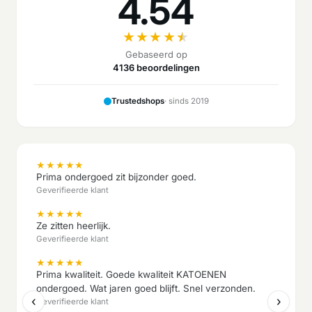
4.54
★
★
★
★
★
Gebaseerd op
4136 beoordelingen
Trustedshops
· sinds 2019
★
★
★
★
★
Prima ondergoed zit bijzonder goed.
Geverifieerde klant
★
★
★
★
★
Ze zitten heerlijk.
Geverifieerde klant
★
★
★
★
★
Prima kwaliteit. Goede kwaliteit KATOENEN
ondergoed. Wat jaren goed blijft. Snel verzonden.
‹
›
Geverifieerde klant