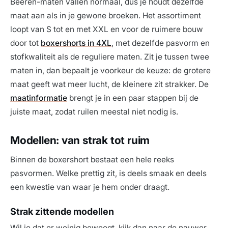
Beeren-maten vallen normaal, dus je houdt dezelfde
maat aan als in je gewone broeken. Het assortiment
loopt van S tot en met XXL en voor de ruimere bouw
door tot
boxershorts in 4XL
, met dezelfde pasvorm en
stofkwaliteit als de reguliere maten. Zit je tussen twee
maten in, dan bepaalt je voorkeur de keuze: de grotere
maat geeft wat meer lucht, de kleinere zit strakker. De
maatinformatie
brengt je in een paar stappen bij de
juiste maat, zodat ruilen meestal niet nodig is.
Modellen: van strak tot ruim
Binnen de boxershort bestaat een hele reeks
pasvormen. Welke prettig zit, is deels smaak en deels
een kwestie van waar je hem onder draagt.
Strak zittende modellen
Wil je dat er weinig beweegt, kijk dan naar de nauwer