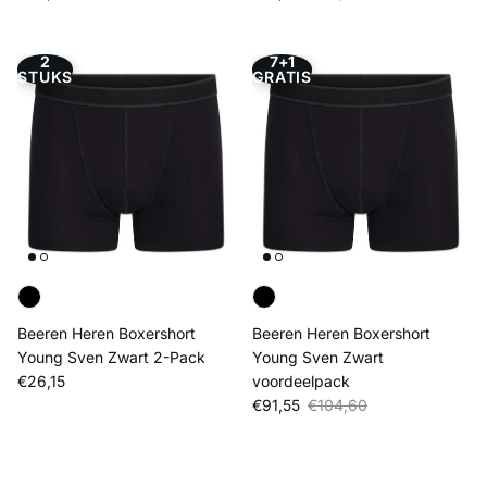
2
7+1
STUKS
GRATIS
Beeren Heren Boxershort
Beeren Heren Boxershort
Young Sven Zwart 2-Pack
Young Sven Zwart
Reguliere prijs
€26,15
voordeelpack
Verkoopprijs
Reguliere prijs
€91,55
€104,60