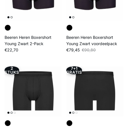
Beeren Heren Boxershort
Beeren Heren Boxershort
Young Zwart 2-Pack
Young Zwart voordeelpack
Reguliere prijs
Verkoopprijs
Reguliere prijs
€22,70
€79,45
€90,80
2
7+1
STUKS
GRATIS