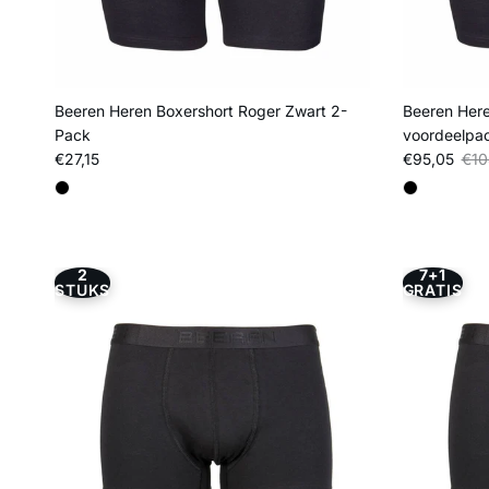
Beeren Heren Boxershort Roger Zwart 2-
Beeren Here
Pack
voordeelpa
Reguliere prijs
Verkoopprij
Regu
€27,15
€95,05
€10
2
7+1
STUKS
GRATIS