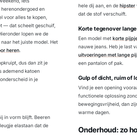
 weekend, iets
hele dij aan, en de
hipster
7 herenondergoed en
dat de stof verschuift.
l voor alles te kopen,
t — dat scheelt geschuif,
Korte tegenover lange 
 Hieronder lopen we de
Een model met
korte pijpj
 naar het juiste model. Het
nauwe jeans. Heb je last v
or heren
.
uitvoeringen met lange pi
pkruipt, dus dan zit je
een pantalon of pak.
is ademend katoen
Gulp of dicht, ruim of l
 onderscheid in je
Vind je een opening voora
functionele oplossing zond
bewegingsvrijheid, dan zi
warme dagen.
j in vorm blijft. Beeren
leugje elastaan dat de
Onderhoud: zo ho