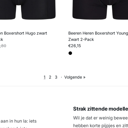
n Boxershort Hugo zwart
Beeren Heren Boxershort Youn
ck
Zwart 2-Pack
s
liere prijs
Reguliere prijs
,80
€26,15
1
2
3
·
Volgende »
?
Strak zittende modell
Wil je dat er weinig bewee
n in hun la: iets
hebben korte pijpjes en zi