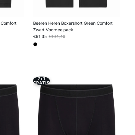
 Comfort
Beeren Heren Boxershort Green Comfort
Zwart Voordeelpack
Verkoopprijs
Reguliere prijs
€91,35
€104,40
7+1
GRATIS