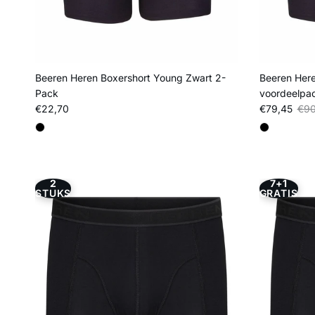
Beeren Heren Boxershort Young Zwart 2-
Beeren Here
Pack
voordeelpa
Reguliere prijs
Verkoopprij
Regu
€22,70
€79,45
€90
2
7+1
STUKS
GRATIS