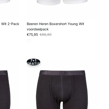
 Wit 2-Pack
Beeren Heren Boxershort Young Wit
voordeelpack
Verkoopprijs
Reguliere prijs
€75,95
€86,80
7+1
GRATIS