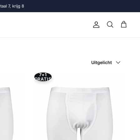
al 7, krijg 8
Account
Winkelwage
Zoeken
Sorteer op
Uitgelicht
7+1
GRATIS