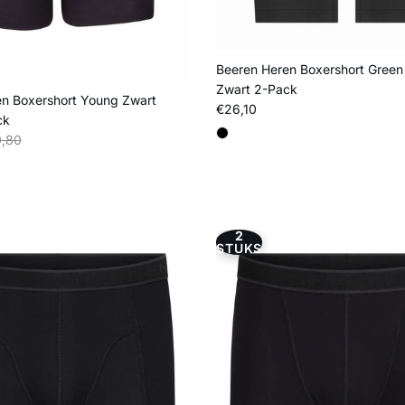
Beeren Heren Boxershort Green
Zwart 2-Pack
n Boxershort Young Zwart
Reguliere prijs
€26,10
ck
s
liere prijs
,80
2
STUKS