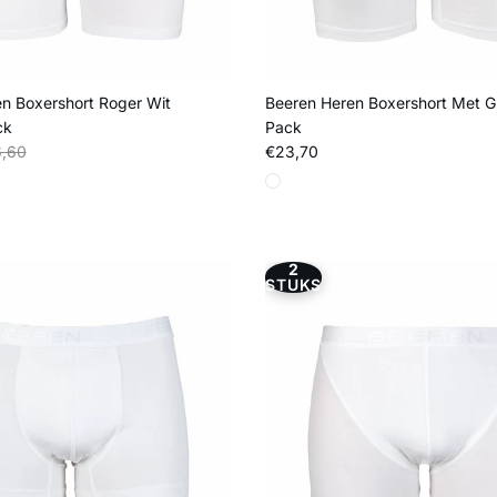
n Boxershort Roger Wit
Beeren Heren Boxershort Met G
ck
Pack
s
liere prijs
Reguliere prijs
,60
€23,70
2
STUKS