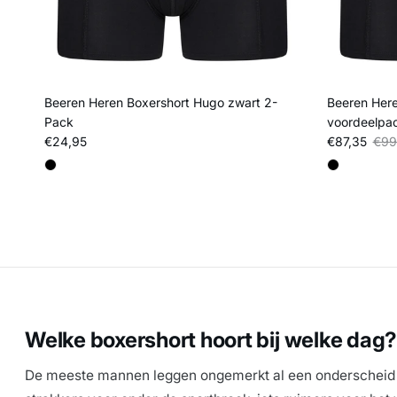
Beeren Heren Boxershort Hugo zwart 2-
Beeren Here
Pack
voordeelpa
Reguliere prijs
Verkoopprij
Regu
€24,95
€87,35
€99
Welke boxershort hoort bij welke dag
De meeste mannen leggen ongemerkt al een onderscheid aa