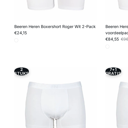
Beeren Heren Boxershort Roger Wit 2-Pack
Beeren Here
Reguliere prijs
€24,15
voordeelpa
Verkoopprij
Regu
€84,55
€96
2
7+1
STUKS
GRATIS