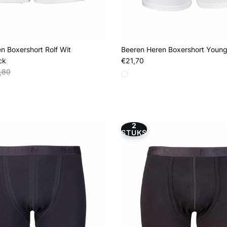
n Boxershort Rolf Wit
Beeren Heren Boxershort Young
Reguliere prijs
ck
€21,70
s
liere prijs
,80
2
STUKS