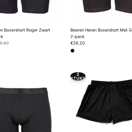
n Boxershort Roger Zwart
Beeren Heren Boxershort Met G
ck
2-pack
s
liere prijs
Reguliere prijs
8,60
€26,20
2
STUKS