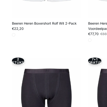
Beeren Heren Boxershort Rolf Wit 2-Pack
Beeren Here
Reguliere prijs
€22,20
Voordeelpa
Verkoopprij
Regu
€77,70
€88
2
7+1
STUKS
GRATIS