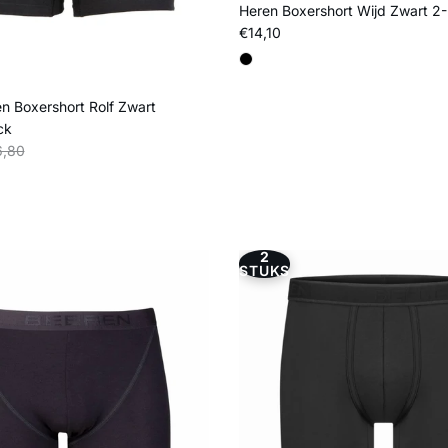
Heren Boxershort Wijd Zwart 2
Reguliere prijs
€14,10
n Boxershort Rolf Zwart
ck
s
liere prijs
,80
2
STUKS