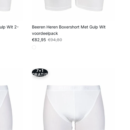
ulp Wit 2-
Beeren Heren Boxershort Met Gulp Wit
voordeelpack
Verkoopprijs
Reguliere prijs
€82,95
€94,80
7+1
GRATIS