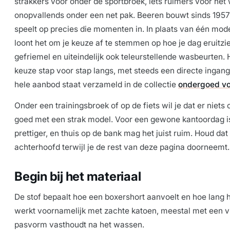
strakkers voor onder de sportbroek, iets ruimers voor het
onopvallends onder een net pak. Beeren bouwt sinds 195
speelt op precies die momenten in. In plaats van één mode
loont het om je keuze af te stemmen op hoe je dag eruitzie
gefriemel en uiteindelijk ook teleurstellende wasbeurten.
keuze stap voor stap langs, met steeds een directe ingang
hele aanbod staat verzameld in de collectie
ondergoed vo
Onder een trainingsbroek of op de fiets wil je dat er niets o
goed met een strak model. Voor een gewone kantoordag 
prettiger, en thuis op de bank mag het juist ruim. Houd dat
achterhoofd terwijl je de rest van deze pagina doorneemt.
Begin bij het materiaal
De stof bepaalt hoe een boxershort aanvoelt en hoe lang hi
werkt voornamelijk met zachte katoen, meestal met een v
pasvorm vasthoudt na het wassen.