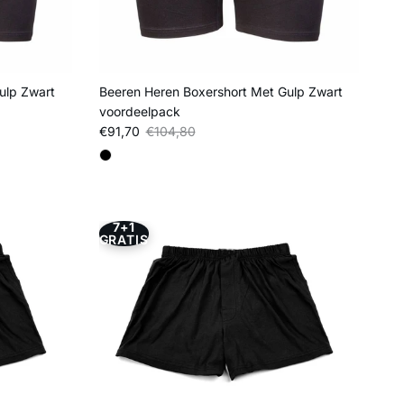
ulp Zwart
Beeren Heren Boxershort Met Gulp Zwart
voordeelpack
Verkoopprijs
Reguliere prijs
€91,70
€104,80
7+1
GRATIS