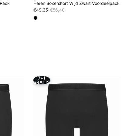
-Pack
Heren Boxershort Wijd Zwart Voordeelpack
Verkoopprijs
Reguliere prijs
€49,35
€56,40
7+1
GRATIS