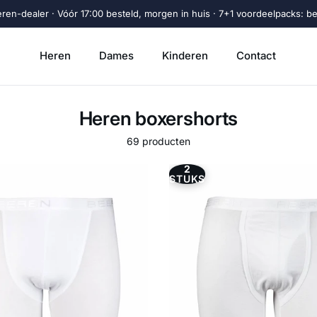
eren-dealer · Vóór 17:00 besteld, morgen in huis · 7+1 voordeelpacks: beta
Heren
Dames
Kinderen
Contact
Heren boxershorts
69 producten
2
STUKS