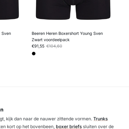
g Sven
Beeren Heren Boxershort Young Sven
Zwart voordeelpack
Verkoopprijs
Reguliere prijs
€91,55
€104,60
en
gt, kijk dan naar de nauwer zittende vormen.
Trunks
tten kort op het bovenbeen,
boxer briefs
sluiten over de