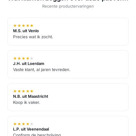
Recente productervaringen
★
★
★
★
★
M.S. uit Venlo
Precies wat ik zocht.
★
★
★
★
★
J.H. uit Loerdam
Vaste klant, al jaren tevreden.
★
★
★
★
★
N.B. uit Maastricht
Koop ik vaker.
★
★
★
★
★
L.P. uit Veenendaal
Conform de beschrijving.