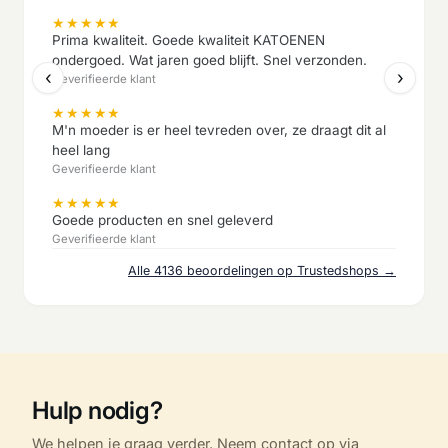
★
★
★
★
★
Prima kwaliteit. Goede kwaliteit KATOENEN
ondergoed. Wat jaren goed blijft. Snel verzonden.
‹
›
Geverifieerde klant
★
★
★
★
★
M'n moeder is er heel tevreden over, ze draagt dit al
heel lang
Geverifieerde klant
★
★
★
★
★
Goede producten en snel geleverd
Geverifieerde klant
Alle 4136 beoordelingen op Trustedshops →
Hulp nodig?
We helpen je graag verder. Neem contact op via