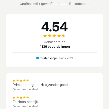
Onafhankelijk geverifieerd door Trustedshops
4.54
★
★
★
★
★
Gebaseerd op
4136 beoordelingen
Trustedshops
· sinds 2019
★
★
★
★
★
Prima ondergoed zit bijzonder goed.
Geverifieerde klant
★
★
★
★
★
Ze zitten heerlijk.
Geverifieerde klant