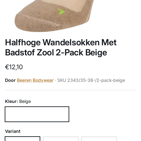
Halfhoge Wandelsokken Met
Badstof Zool 2-Pack Beige
Reguliere prijs
€12,10
Door
Beeren Bodywear
· SKU 2343/35-38-/2-pack-beige
Kleur:
Beige
Beige
Variant