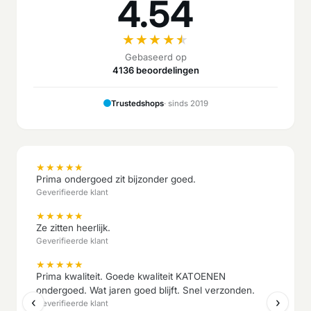
4.54
★
★
★
★
★
Gebaseerd op
4136 beoordelingen
Trustedshops
· sinds 2019
★
★
★
★
★
Prima ondergoed zit bijzonder goed.
Geverifieerde klant
★
★
★
★
★
Ze zitten heerlijk.
Geverifieerde klant
★
★
★
★
★
Prima kwaliteit. Goede kwaliteit KATOENEN
ondergoed. Wat jaren goed blijft. Snel verzonden.
‹
›
Geverifieerde klant