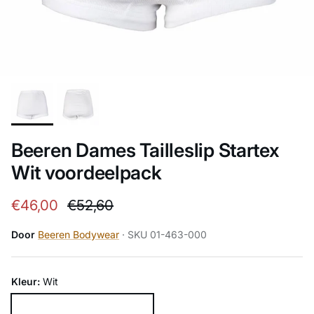
Beeren Dames Tailleslip Startex
Wit voordeelpack
Verkoopprijs
Reguliere prijs
€46,00
€52,60
Door
Beeren Bodywear
· SKU 01-463-000
Kleur:
Wit