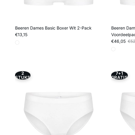
Beeren Dames Basic Boxer Wit 2-Pack
Beeren Dame
Reguliere prijs
€13,15
Voordeelpa
Verkoopprij
Regu
€46,05
€52
2
7+1
STUKS
GRATIS