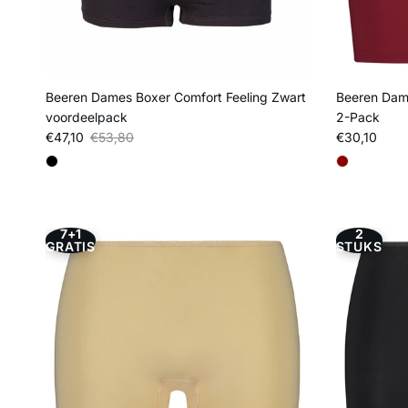
Beeren Dames Boxer Comfort Feeling Zwart
Beeren Dam
voordeelpack
2-Pack
Verkoopprijs
Reguliere prijs
Reguliere pri
€47,10
€53,80
€30,10
7+1
2
GRATIS
STUKS