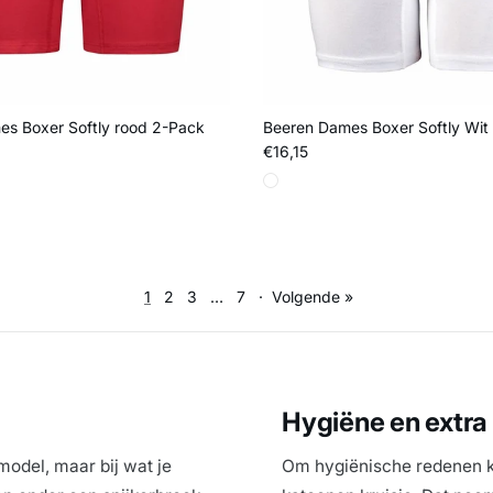
s Boxer Softly rood 2-Pack
Beeren Dames Boxer Softly Wit
js
Reguliere prijs
€16,15
1
2
3
…
7
·
Volgende »
Hygiëne en extra
model, maar bij wat je
Om hygiënische redenen 