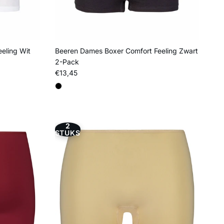
eling Wit
Beeren Dames Boxer Comfort Feeling Zwart
2-Pack
Reguliere prijs
€13,45
2
STUKS