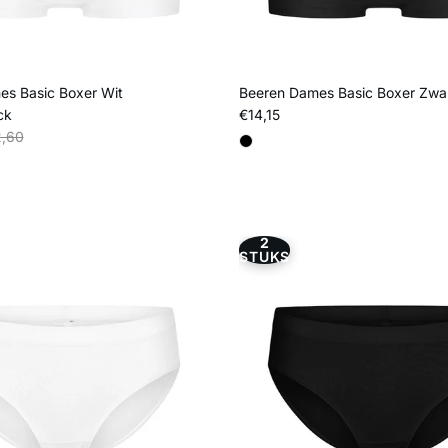
s Basic Boxer Wit
Beeren Dames Basic Boxer Zwa
Reguliere prijs
ck
€14,15
s
liere prijs
,60
2
STUKS