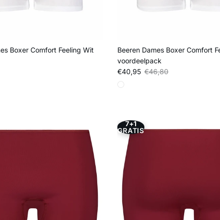
s Boxer Comfort Feeling Wit
Beeren Dames Boxer Comfort Fe
voordeelpack
js
Verkoopprijs
Reguliere prijs
€40,95
€46,80
7+1
GRATIS