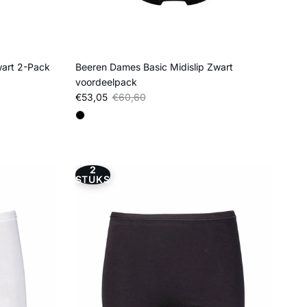
wart 2-Pack
Beeren Dames Basic Midislip Zwart
voordeelpack
Verkoopprijs
Reguliere prijs
€53,05
€60,60
2
STUKS