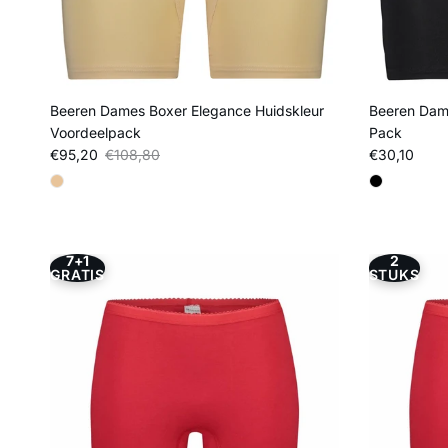
Beeren Dames Boxer Elegance Huidskleur
Beeren Dam
Voordeelpack
Pack
Verkoopprijs
Reguliere prijs
Reguliere pri
€95,20
€108,80
€30,10
7+1
2
GRATIS
STUKS