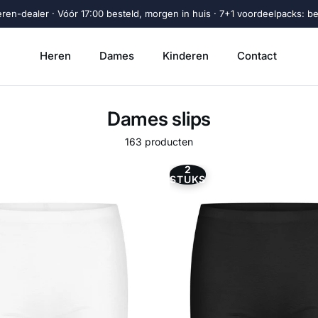
eren-dealer · Vóór 17:00 besteld, morgen in huis · 7+1 voordeelpacks: beta
Heren
Dames
Kinderen
Contact
Dames slips
163 producten
2
STUKS