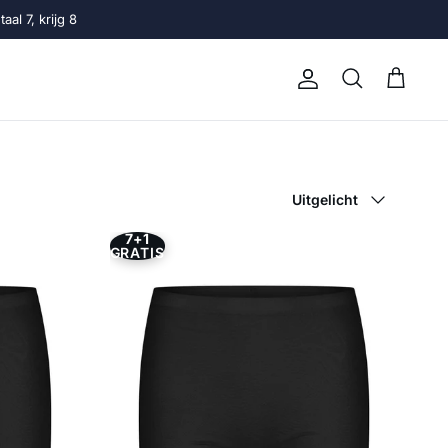
al 7, krijg 8
Account
Winkelwage
Zoeken
Sorteer op
Uitgelicht
7+1
GRATIS