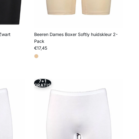
Zwart
Beeren Dames Boxer Softly huidskleur 2-
Pack
Reguliere prijs
€17,45
7+1
GRATIS