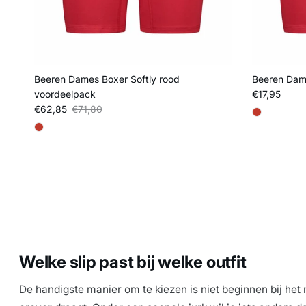
Beeren Dames Boxer Softly rood
Beeren Dame
Reguliere pri
voordeelpack
€17,95
Verkoopprijs
Reguliere prijs
€62,85
€71,80
Welke slip past bij welke outfit
De handigste manier om te kiezen is niet beginnen bij het 