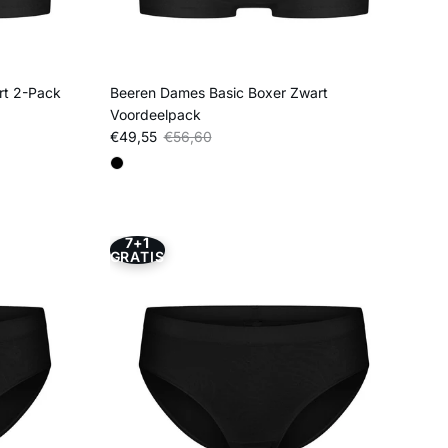
rt 2-Pack
Beeren Dames Basic Boxer Zwart
Voordeelpack
Verkoopprijs
Reguliere prijs
€49,55
€56,60
7+1
GRATIS