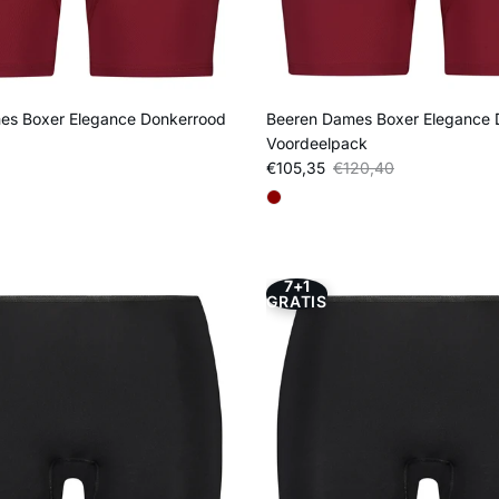
es Boxer Elegance Donkerrood
Beeren Dames Boxer Elegance 
Voordeelpack
js
Verkoopprijs
Reguliere prijs
€105,35
€120,40
7+1
GRATIS