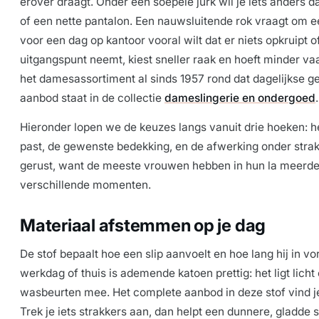
erover draagt. Onder een soepele jurk wil je iets anders 
of een nette pantalon. Een nauwsluitende rok vraagt om een 
voor een dag op kantoor vooral wilt dat er niets opkruipt of
uitgangspunt neemt, kiest sneller raak en hoeft minder va
het damesassortiment al sinds 1957 rond dat dagelijkse ge
aanbod staat in de collectie
dameslingerie en ondergoed
.
Hieronder lopen we de keuzes langs vanuit drie hoeken: het
past, de gewenste bedekking, en de afwerking onder stra
gerust, want de meeste vrouwen hebben in hun la meerde
verschillende momenten.
Materiaal afstemmen op je dag
De stof bepaalt hoe een slip aanvoelt en hoe lang hij in v
werkdag of thuis is ademende katoen prettig: het ligt licht
wasbeurten mee. Het complete aanbod in deze stof vind je
Trek je iets strakkers aan, dan helpt een dunnere, gladde 