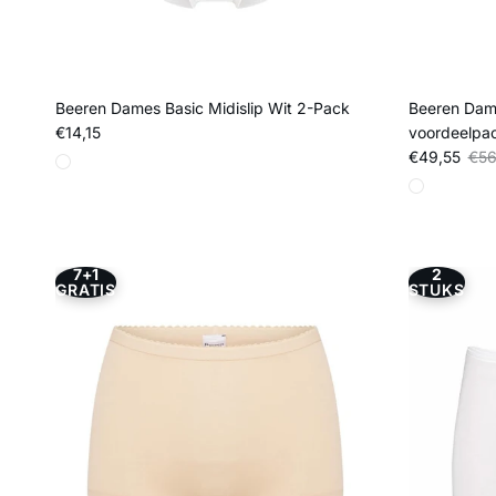
Beeren Dames Basic Midislip Wit 2-Pack
Beeren Dame
Reguliere prijs
€14,15
voordeelpa
Verkoopprij
Regu
€49,55
€56
7+1
2
GRATIS
STUKS