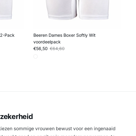
 2-Pack
Beeren Dames Boxer Softly Wit
voordeelpack
Verkoopprijs
Reguliere prijs
€56,50
€64,60
 zekerheid
kiezen sommige vrouwen bewust voor een ingenaaid