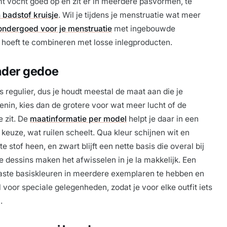
mt vocht goed op en zit er in meerdere pasvormen, te
 badstof kruisje
. Wil je tijdens je menstruatie wat meer
ondergoed voor je menstruatie
met ingebouwde
et hoeft te combineren met losse inlegproducten.
nder gedoe
regulier, dus je houdt meestal de maat aan die je
senin, kies dan de grotere voor wat meer lucht of de
e zit. De
maatinformatie per model
helpt je daar in een
 keuze, wat ruilen scheelt. Qua kleur schijnen wit en
te stof heen, en zwart blijft een nette basis die overal bij
ge dessins maken het afwisselen in je la makkelijk. Een
aste basiskleuren in meerdere exemplaren te hebben en
voor speciale gelegenheden, zodat je voor elke outfit iets
.