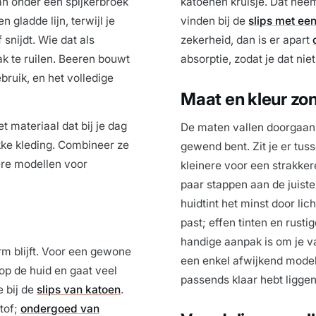
dan onder een spijkerbroek
katoenen kruisje. Dat nee
gladde lijn, terwijl je
vinden bij de
slips met een
 snijdt. Wie dat als
zekerheid, dan is er apart
ak te ruilen. Beeren bouwt
absorptie, zodat je dat ni
bruik, en het volledige
Maat en kleur zo
 materiaal dat bij je dag
De maten vallen doorgaans 
kke kleding. Combineer ze
gewend bent. Zit je er tus
re modellen voor
kleinere voor een strakker
paar stappen aan de juiste
huidtint het minst door lich
past; effen tinten en rusti
handige aanpak is om je v
orm blijft. Voor een gewone
een enkel afwijkend model 
 op de huid en gaat veel
passends klaar hebt liggen
 bij de
slips van katoen
.
stof;
ondergoed van