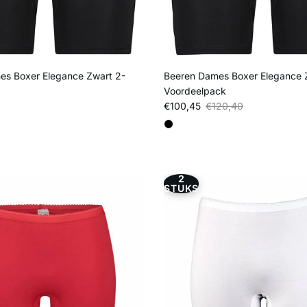
es Boxer Elegance Zwart 2-
Beeren Dames Boxer Elegance 
Voordeelpack
js
Verkoopprijs
Reguliere prijs
€100,45
€120,40
2
STUKS