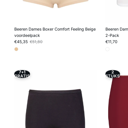
Beeren Dames Boxer Comfort Feeling Beige
Beeren Dame
voordeelpack
2-Pack
Verkoopprijs
Reguliere prijs
Reguliere pri
€45,35
€51,80
€11,70
7+1
2
GRATIS
STUKS