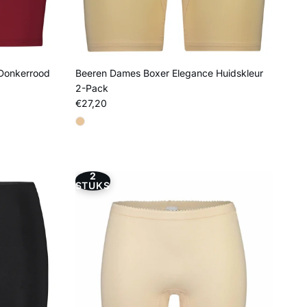
Donkerrood
Beeren Dames Boxer Elegance Huidskleur
2-Pack
Reguliere prijs
€27,20
2
STUKS