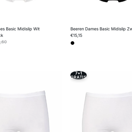
s Basic Midislip Wit
Beeren Dames Basic Midislip Z
Reguliere prijs
ck
€15,15
s
liere prijs
,60
7+1
GRATIS