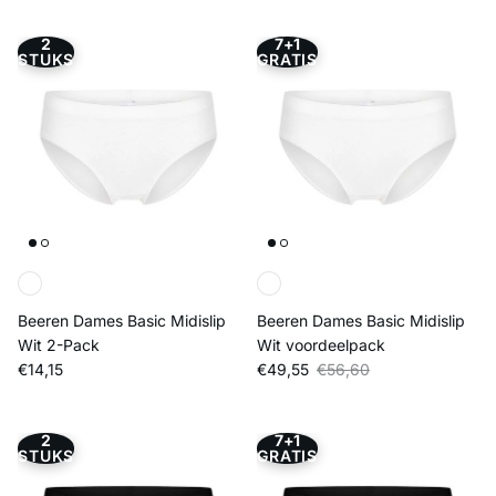
2
7+1
STUKS
GRATIS
Beeren Dames Basic Midislip
Beeren Dames Basic Midislip
Wit 2-Pack
Wit voordeelpack
Reguliere prijs
Verkoopprijs
Reguliere prijs
€14,15
€49,55
€56,60
2
7+1
STUKS
GRATIS