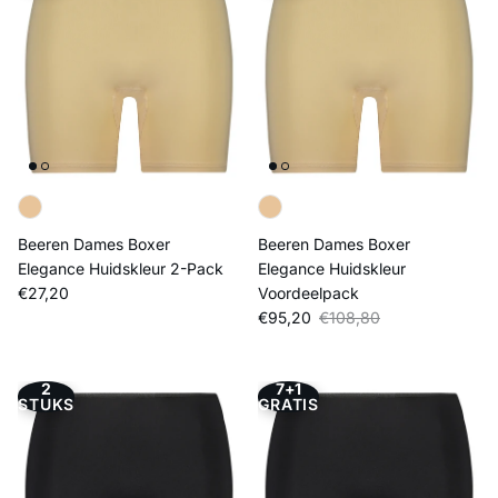
Beeren Dames Boxer
Beeren Dames Boxer
Elegance Huidskleur 2-Pack
Elegance Huidskleur
Reguliere prijs
€27,20
Voordeelpack
Verkoopprijs
Reguliere prijs
€95,20
€108,80
2
7+1
STUKS
GRATIS