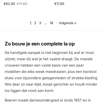
Verkoopprijs
Reguliere prijs
Reguliere prijs
€62,85
€71,80
€17,95
1
2
3
…
18
·
Volgende »
Zo bouw je een complete la op
De handigste aanpak is niet beginnen bij wat er mooi
uitziet, maar bij wat je het vaakst draagt. De meeste
vrouwen hebben een vaste basis van een paar
modellen die elke week meedraaien, plus een handvol
stuks voor bijzondere gelegenheden of strakke kleding.
Wie daar zo naar kijkt, koopt gerichter en houdt minder
los liggen dat nooit aan komt.
Beeren maakt damesondergoed al sinds 1957 en is