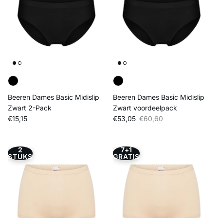
Beeren Dames Basic Midislip
Beeren Dames Basic Midislip
Zwart 2-Pack
Zwart voordeelpack
Reguliere prijs
Verkoopprijs
Reguliere prijs
€15,15
€53,05
€60,60
2
7+1
STUKS
GRATIS