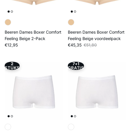
Beeren Dames Boxer Comfort
Beeren Dames Boxer Comfort
Feeling Beige 2-Pack
Feeling Beige voordeelpack
Reguliere prijs
Verkoopprijs
Reguliere prijs
€12,95
€45,35
€51,80
2
7+1
STUKS
GRATIS