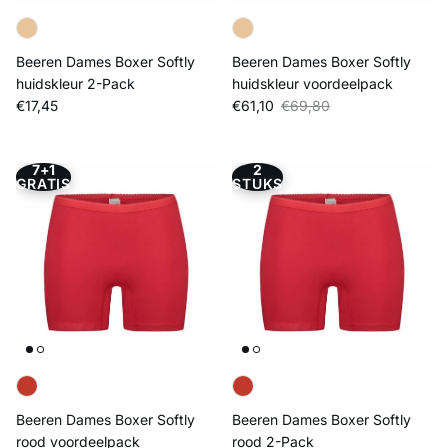
Beeren Dames Boxer Softly
Beeren Dames Boxer Softly
huidskleur 2-Pack
huidskleur voordeelpack
Reguliere prijs
Verkoopprijs
Reguliere prijs
€17,45
€61,10
€69,80
7+1
2
GRATIS
STUKS
Beeren Dames Boxer Softly
Beeren Dames Boxer Softly
rood voordeelpack
rood 2-Pack