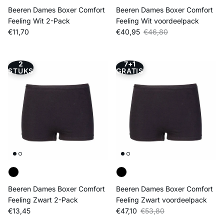
Beeren Dames Boxer Comfort
Beeren Dames Boxer Comfort
Feeling Wit 2-Pack
Feeling Wit voordeelpack
Reguliere prijs
Verkoopprijs
Reguliere prijs
€11,70
€40,95
€46,80
2
7+1
STUKS
GRATIS
Beeren Dames Boxer Comfort
Beeren Dames Boxer Comfort
Feeling Zwart 2-Pack
Feeling Zwart voordeelpack
Reguliere prijs
Verkoopprijs
Reguliere prijs
€13,45
€47,10
€53,80