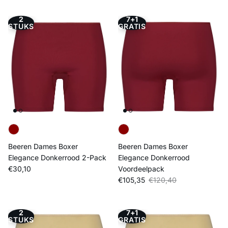
2
7+1
STUKS
GRATIS
Beeren Dames Boxer
Beeren Dames Boxer
Elegance Donkerrood 2-Pack
Elegance Donkerrood
Reguliere prijs
€30,10
Voordeelpack
Verkoopprijs
Reguliere prijs
€105,35
€120,40
2
7+1
STUKS
GRATIS