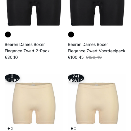
Beeren Dames Boxer
Beeren Dames Boxer
Elegance Zwart 2-Pack
Elegance Zwart Voordeelpack
Reguliere prijs
Verkoopprijs
Reguliere prijs
€30,10
€100,45
€120,40
2
7+1
STUKS
GRATIS