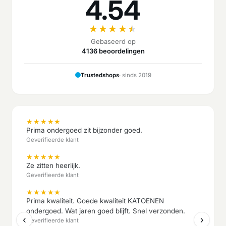
4.54
★
★
★
★
★
Gebaseerd op
4136 beoordelingen
Trustedshops
· sinds 2019
★
★
★
★
★
Prima ondergoed zit bijzonder goed.
Geverifieerde klant
★
★
★
★
★
Ze zitten heerlijk.
Geverifieerde klant
★
★
★
★
★
Prima kwaliteit. Goede kwaliteit KATOENEN
ondergoed. Wat jaren goed blijft. Snel verzonden.
‹
›
Geverifieerde klant