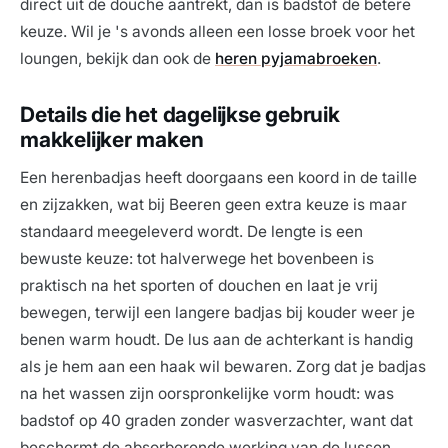
direct uit de douche aantrekt, dan is badstof de betere
keuze. Wil je 's avonds alleen een losse broek voor het
loungen, bekijk dan ook de
heren pyjamabroeken
.
Details die het dagelijkse gebruik
makkelijker maken
Een herenbadjas heeft doorgaans een koord in de taille
en zijzakken, wat bij Beeren geen extra keuze is maar
standaard meegeleverd wordt. De lengte is een
bewuste keuze: tot halverwege het bovenbeen is
praktisch na het sporten of douchen en laat je vrij
bewegen, terwijl een langere badjas bij kouder weer je
benen warm houdt. De lus aan de achterkant is handig
als je hem aan een haak wil bewaren. Zorg dat je badjas
na het wassen zijn oorspronkelijke vorm houdt: was
badstof op 40 graden zonder wasverzachter, want dat
beschermt de absorberende werking van de lussen.