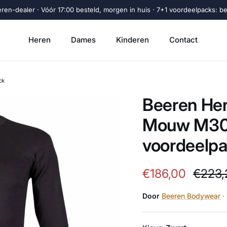
eren-dealer · Vóór 17:00 besteld, morgen in huis · 7+1 voordeelpacks: beta
Heren
Dames
Kinderen
Contact
ck
Beeren Her
Mouw M30
voordeelp
Verkoopprijs
Reguli
€186,00
€223,
Door
Beeren Bodywear
·