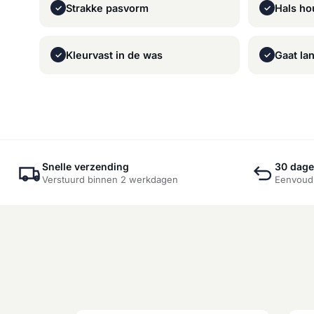
Strakke pasvorm
Hals ho
✓
✓
Kleurvast in de was
Gaat la
✓
✓
Snelle verzending
30 dage
Verstuurd binnen 2 werkdagen
Eenvoudi