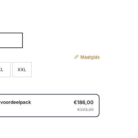
Maatgids
XL
XXL
€186,00
 voordeelpack
€223,20