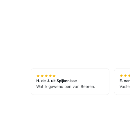
★
★
★
★
★
★
★
H. de J. uit Spijkenisse
E. van
Wat ik gewend ben van Beeren.
Vaste