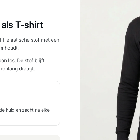
als T-shirt
cht-elastische stof met een
rm houdt.
los. De stof blijft
arenlang draagt.
de huid en zacht na elke