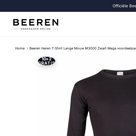
Ga naar inhoud
Officiële Be
Home
Beeren Heren T-Shirt Lange Mouw M3000 Zwart Mega voordeelpa
10+2
Ga direct naar productinformatie
GRATIS