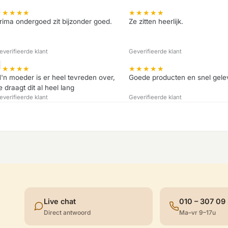
★
★
★
★
★
★
★
★
★
★
rima ondergoed zit bijzonder goed.
Ze zitten heerlijk.
everifieerde klant
Geverifieerde klant
★
★
★
★
★
★
★
★
★
★
'n moeder is er heel tevreden over,
Goede producten en snel gele
e draagt dit al heel lang
everifieerde klant
Geverifieerde klant
Live chat
010 – 307 09
Direct antwoord
Ma–vr 9–17u