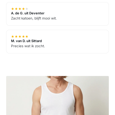
★
★
★
★
★
A. de G. uit Deventer
Zacht katoen, blijft mooi wit.
★
★
★
★
★
M. van D. uit Sittard
Precies wat ik zocht.