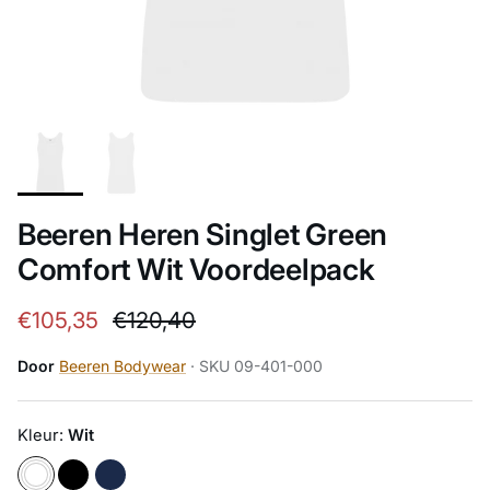
Beeren Heren Singlet Green
Comfort Wit Voordeelpack
Verkoopprijs
Reguliere prijs
€105,35
€120,40
Door
Beeren Bodywear
· SKU 09-401-000
Kleur:
Wit