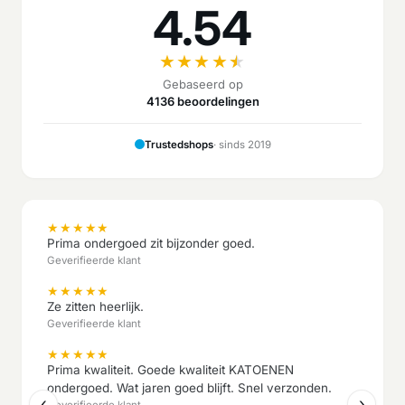
4.54
★
★
★
★
★
Gebaseerd op
4136 beoordelingen
Trustedshops
· sinds 2019
★
★
★
★
★
Prima ondergoed zit bijzonder goed.
Geverifieerde klant
★
★
★
★
★
Ze zitten heerlijk.
Geverifieerde klant
★
★
★
★
★
Prima kwaliteit. Goede kwaliteit KATOENEN
ondergoed. Wat jaren goed blijft. Snel verzonden.
‹
›
Geverifieerde klant