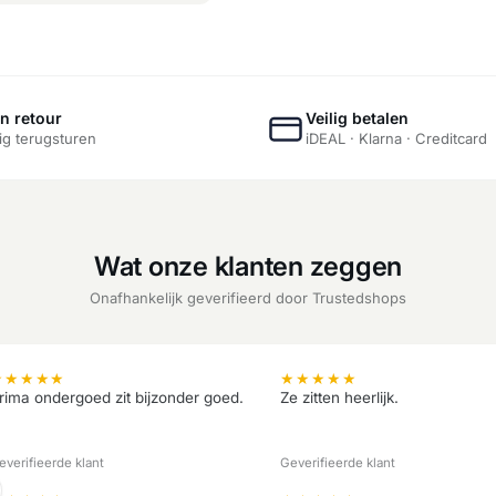
n retour
Veilig betalen
g terugsturen
iDEAL · Klarna · Creditcard
Wat onze klanten zeggen
Onafhankelijk geverifieerd door Trustedshops
★
★
★
★
★
★
★
★
★
★
rima ondergoed zit bijzonder goed.
Ze zitten heerlijk.
everifieerde klant
Geverifieerde klant