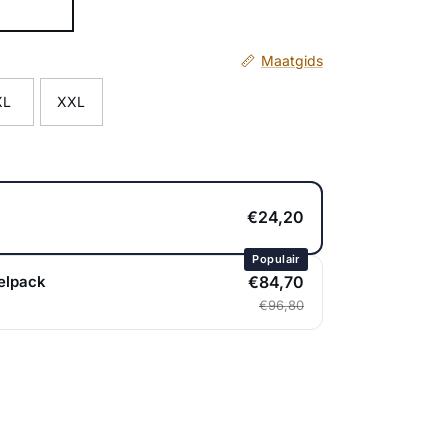
Maatgids
XL
XXL
€24,20
Populair
€84,70
elpack
€96,80