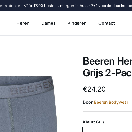
eren-dealer · Vóór 17:00 besteld, morgen in huis · 7+1 voordeelpacks: beta
Heren
Dames
Kinderen
Contact
Beeren Her
Grijs 2-Pa
Reguliere prijs
€24,20
Door
Beeren Bodywear
·
Kleur:
Grijs