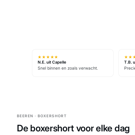
★
★
★
★
★
★
★
N.E. uit Capelle
T.B. 
Snel binnen en zoals verwacht.
Preci
BEEREN · BOXERSHORT
De boxershort voor elke dag