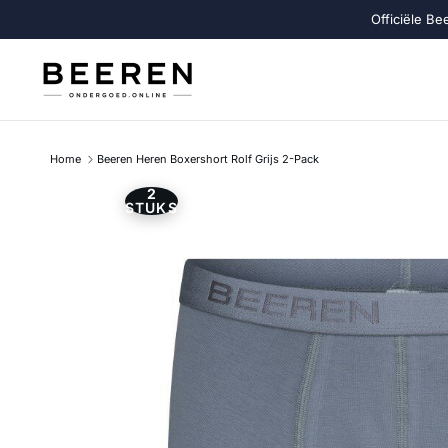
Ga naar inhoud
Officiële Be
Home
Beeren Heren Boxershort Rolf Grijs 2-Pack
2
Ga direct naar productinformatie
STUKS