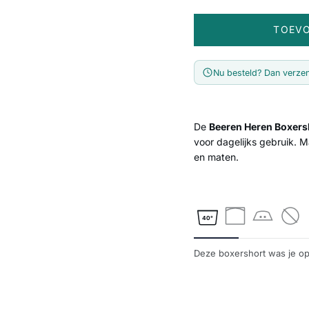
TOEV
Nu besteld? Dan verze
De
Beeren Heren Boxersh
voor dagelijks gebruik. 
en maten.
40°
Deze boxershort was je op 