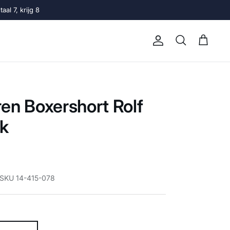
al 7, krijg 8
Account
Winkelwage
Zoeken
en Boxershort Rolf
ck
 SKU 14-415-078