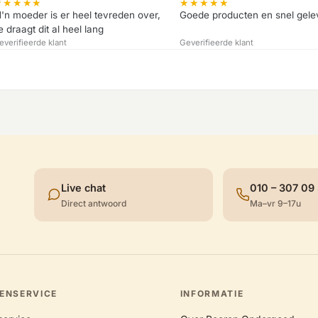
★
★
★
★
★
★
★
★
★
★
'n moeder is er heel tevreden over,
Goede producten en snel gele
e draagt dit al heel lang
everifieerde klant
Geverifieerde klant
Live chat
010 – 307 09
Direct antwoord
Ma–vr 9–17u
ENSERVICE
INFORMATIE