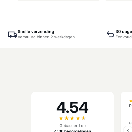
Snelle verzending
30 dage
Verstuurd binnen 2 werkdagen
Eenvoudi
4.54
P
★
★
★
★
★
G
Gebaseerd op
‹
4136 beoordelingen